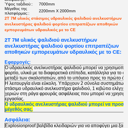
Ύψος ταξιδιού::
7000mm
Μέγεθος της
2200mm X 2000mm
πλατφόρμας::
2T 7M υλικός στάσιμος υδραυλικός ψαλιδιού ανελκυστήρων
ανελκυστήρας ψαλιδιού φορτίου επιτραπέζιων αποθηκών
εμπορευμάτων υδραυλικός με το CE
2T 7M υλικός ψαλιδιού ανελκυστήρων
ανελκυστήρας ψαλιδιού φορτίου επιτραπέζιων
αποθηκών εμπορευμάτων υδραυλικός με το CE:
Εφαρμογές:
Ο υδραυλικός ανελκυστήρας ψαλιδιού μπορεί να χρησιμοποιη
φορτίο, υλικά με τα διαφορετικά επίπεδα, κατάλληλα για το φορ
μεταξύ των σκαλοπατιών, από το υπόγειο προς το πρώτο όρ
Η λειτουργία είναι εύκολη. Υπάρχουν 2 σύνολα συστημάτων 
στάσιμο υδραυλικό ανελκυστήρα ψαλιδιού
, 1 κιβώτιο ελέγχο
χεριών στη ράγα φρουράς ασφάλειας που μπορεί να χρησιμ
εργασίας.
Ο
υδραυλικός ανελκυστήρας ψαλιδιού
μπορεί να προσα
μέγεθός σας.
Ασφάλεια:
Explosionproof βαλβίδα κλειδαριών για να αποφύγει μια ξαφ