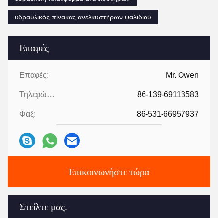
υδραυλικός πίνακας ανελκυστήρων ψαλιδιού
Επαφές
Επαφές:
Mr. Owen
Τηλεφώνημα:
86-139-69113583
Φαξ:
86-531-66957937
Επικοινωνήστε τώρα
Στείλτε μας.