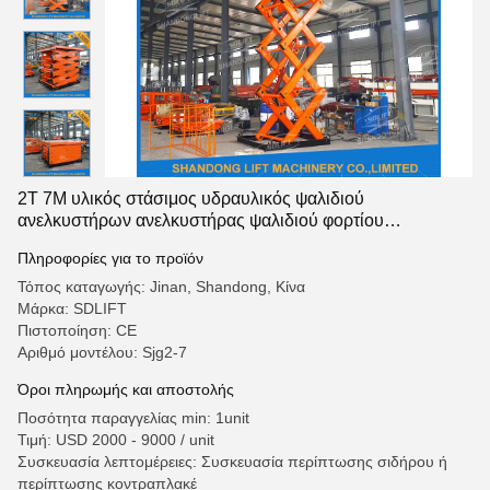
2T 7M υλικός στάσιμος υδραυλικός ψαλιδιού
ανελκυστήρων ανελκυστήρας ψαλιδιού φορτίου
επιτραπέζιων αποθηκών εμπορευμάτων υδραυλικός με το
Πληροφορίες για το προϊόν
CE
Τόπος καταγωγής: Jinan, Shandong, Κίνα
Μάρκα: SDLIFT
Πιστοποίηση: CE
Αριθμό μοντέλου: Sjg2-7
Όροι πληρωμής και αποστολής
Ποσότητα παραγγελίας min: 1unit
Τιμή: USD 2000 - 9000 / unit
Συσκευασία λεπτομέρειες: Συσκευασία περίπτωσης σιδήρου ή
περίπτωσης κοντραπλακέ