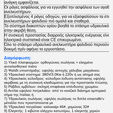
ανάγκη εμφανίζεται.
Οι ράγες ασφάλειας για να εγγυηθεί την ασφάλεια των αγα
ανελκυστήρων.
Εξοπλισμένος 4 ράγες οδηγών, για να εξασφαλίσουν τα
στάσ
ανελκυστήρων ψαλιδιού
πιό ομαλά και σταθερά.
Το σύστημα διακοπτών ορίου βοηθά το
στάσιμο υδραυλικό ψ
στην ακριβή θέση.
Η συσκευή προστασίας διαρροής ηλεκτρικής ενέργειας είναι
ηλεκτρικά συστατικά είναι CE επικυρωμένο.
Όλο το
στάσιμο υδραυλικό ανελκυστήρα ψαλιδιού
περνούν 1
δοκιμή πρίν αφήνει το εργοστάσιο.
Διαμόρφωση:
1)
Υλικό πλατφορμών: ορθογώνιος σωλήνας + ελεγμένο
αντιολισθητικό πιάτο
2) Ψαλίδι υποστήριξης: υψηλής αντοχής χάλυβας μαγγάνιου.
3) Υδραυλικό σύστημα: 380V/3.0Kw ή 220v ή ως αίτημά σας
4) Υδραυλικός κύλινδρος:
κύλινδροι ένδυση-αντίστασης υψηλής
ακρίβειας με τη συσκευή κλειδώματος για την προστασία πτώσης
5) Ράβδος εμβόλων: σκληρή επιφάνεια επένδυσης χρωμίου.
6) Αντλία υψηλού πετρελαίου: από το κινεζικό διάσημο εμπορικό
σήμα της Ιταλίας ή.
7)
Υδραυλικός σωλήνας:
υψηλός σωλήνας το διπλό επεκταθε'ν
μέταλλο που προστατεύεται με
8)
Υδραυλικό πετρέλαιο: καλοκαίρι 46#, χειμώνας 32#
9)
Ελεγκτής: 1 κιβώτιο ελέγχου κατωτέρω, 1 ελεγκτής χεριών