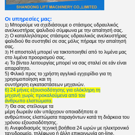
Οι υπηρεσίες μας:
Μπορούμε να σχεδιάσουμε ο
στάσιμος υδραυλικός
1)
ανελκυστήρας ψαλιδιού
σύμφωνα με την απαίτησή σας.
Ο καταλληλότερος
στάσιμος υδραυλικός ανελκυστήρας
2)
ψαλιδιού
θα συστηθεί σε σας μόλις πήραμε την απαίτησή
σας.
Η αποστολή μπορεί να τακτοποιηθεί από το λιμένα μας
3)
στο λιμένα προορισμού σας.
Το βίντεο λειτουργίας μπορεί να σας σταλεί σε εάν είναι
4)
απαραίτητο.
5) Φιλικό προς το χρήστη αγγλικό εγχειρίδιο για τη
χρησιμοποίηση και τη
συντήρηση εγκαταστάσεων μηχανών.
6) 24 μήνες εξουσιοδότησης για ολόκληρη τη
μηχανή χωρίς προκαλούμενα από τον
άνθρωπο ελαττώματα.
Θα σας στείλουμε τα
7)
μέρη δωρεάν εάν υπάρχουν οποιαδήποτε α
ανθρώπινος ελαττώματα παραγόντων κατά τη διάρκεια του
χρόνου εξουσιοδότησης.
Ανεφοδιασμός τεχνική βοήθεια 24 ωρών με ηλεκτρονικό
8)
ταχυδρομείο, τηλέφωνο ή άλλη επικοινωνία on-line.