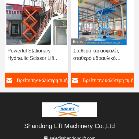
Βίντεο
Powerful Stationary
Σταθερό και ασφαλές
Hydraulic Scissor Lift
σταθερό υδραυλικό
Table for Smooth and Safe
ανελκυστήρα ψαλίδι για
Lifting of Heavy Goods
αποθήκη φορτίου πίνακα
ή
Βρείτε την καλύτερη τιμή
Βρείτε την καλύτερη τιμή
ανελκυστήρα ψαλίδι
Shandong Lift Machinery Co.,Ltd
sale@shandonglift.com