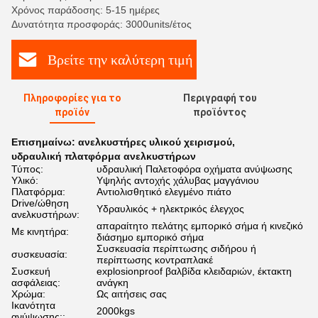
Χρόνος παράδοσης: 5-15 ημέρες
Δυνατότητα προσφοράς: 3000units/έτος
Βρείτε την καλύτερη τιμή
Πληροφορίες για το
Περιγραφή του
προϊόν
προϊόντος
Επισημαίνω:
ανελκυστήρες υλικού χειρισμού
,
υδραυλική πλατφόρμα ανελκυστήρων
Τύπος:
υδραυλική Παλετοφόρα οχήματα ανύψωσης
Υλικό:
Υψηλής αντοχής χάλυβας μαγγάνιου
Πλατφόρμα:
Αντιολισθητικό ελεγμένο πιάτο
Drive/ώθηση
Υδραυλικός + ηλεκτρικός έλεγχος
ανελκυστήρων:
απαραίτητο πελάτης εμπορικό σήμα ή κινεζικό
Με κινητήρα:
διάσημο εμπορικό σήμα
Συσκευασία περίπτωσης σιδήρου ή
συσκευασία:
περίπτωσης κοντραπλακέ
Συσκευή
explosionproof βαλβίδα κλειδαριών, έκτακτη
ασφάλειας:
ανάγκη
Χρώμα:
Ως αιτήσεις σας
Ικανότητα
2000kgs
ανύψωσης::