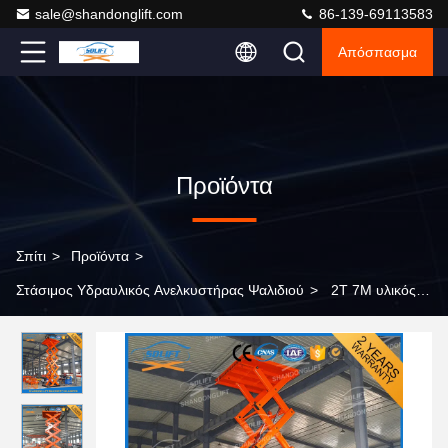
sale@shandonglift.com
86-139-69113583
Απόσπασμα
Προϊόντα
Σπίτι
>
Προϊόντα
>
Στάσιμος Υδραυλικός Ανελκυστήρας Ψαλιδιού
>
2T 7M υλικός
στάσιμος υδραυλικός ψαλιδιού ανελκυστήρων ανελκυστήρας
ψαλιδιού φορτίου επιτραπέζιων αποθηκών εμπορευμάτων
υδραυλικός με το CE