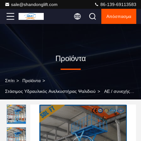
sale@shandonglift.com
86-139-69113583
Απόσπασμα
Προϊόντα
Σπίτι
>
Προϊόντα
>
Στάσιμος Υδραυλικός Ανελκυστήρας Ψαλιδιού
>
ΑΕ / συνεχής
σταθερό υδραυλικό τραπέζι ανελκυστήρα για αποθήκη /
εργοστάσιο / γκαράζ