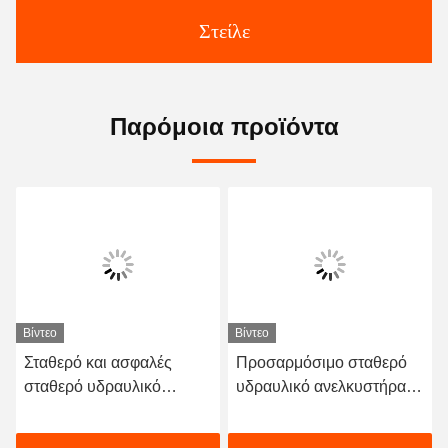
Στείλε
Παρόμοια προϊόντα
Βίντεο
Βίντεο
Σταθερό και ασφαλές
Προσαρμόσιμο σταθερό
σταθερό υδραυλικό
υδραυλικό ανελκυστήρα
ανελκυστήρα ψαλίδι για
ψαλίδων για βαρύ φορτίο
αποθήκη φορτίου πίνακα
και προσαρμόσιμο