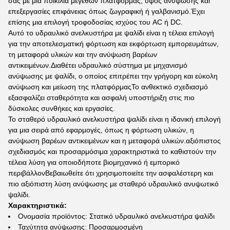
σας με μια ποικιλία μεγεθών πλατφόρμας, ύψος ανύψωσης και
επεξεργασίες επιφάνειας όπως ζωγραφική ή γαλβανισμό.Έχει
επίσης μια επιλογή τροφοδοσίας ισχύος του AC ή DC.
Αυτό το υδραυλικό ανελκυστήρα με ψαλίδι είναι η τέλεια επιλογή
για την αποτελεσματική φόρτωση και εκφόρτωση εμπορευμάτων,
τη μεταφορά υλικών και την ανύψωση βαρέων
αντικειμένων.Διαθέτει υδραυλικό σύστημα με μηχανισμό
ανύψωσης με ψαλίδι, ο οποίος επιτρέπει την γρήγορη και εύκολη
ανύψωση και μείωση της πλατφόρμαςΤο ανθεκτικό σχεδιασμό
εξασφαλίζει σταθερότητα και ασφαλή υποστήριξη στις πιο
δύσκολες συνθήκες και εργασίες.
Το σταθερό υδραυλικό ανελκυστήρα ψαλίδι είναι η ιδανική επιλογή
για μια σειρά από εφαρμογές, όπως η φόρτωση υλικών, η
ανύψωση βαρέων αντικειμένων και η μεταφορά υλικών.αξιόπιστος
σχεδιασμός και προσαρμόσιμα χαρακτηριστικά το καθιστούν την
τέλεια λύση για οποιοδήποτε βιομηχανικό ή εμπορικό
περιβάλλονΒεβαιωθείτε ότι χρησιμοποιείτε την ασφαλέστερη και
πιο αξιόπιστη λύση ανύψωσης με σταθερό υδραυλικό ανυψωτικό
ψαλίδι.
Χαρακτηριστικά:
Ονομασία προϊόντος: Στατικό υδραυλικό ανελκυστήρα ψαλίδι
Ταχύτητα ανύψωσης: Προσαρμοσμένη