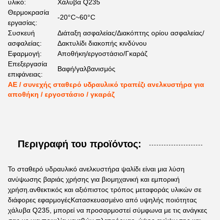
υλικό:
Χάλυβα Q235
Θερμοκρασία
-20°C~60°C
εργασίας:
Συσκευή
Διάταξη ασφαλείας/Διακόπτης ορίου ασφαλείας/
ασφαλείας:
Δακτυλίδι διακοπής κινδύνου
Εφαρμογή:
Αποθήκη/εργοστάσιο/Γκαράζ
Επεξεργασία
Βαφή/γαλβανισμός
επιφάνειας:
ΑΕ / συνεχής σταθερό υδραυλικό τραπέζι ανελκυστήρα για
αποθήκη / εργοστάσιο / γκαράζ
Περιγραφή του προϊόντος:
Το σταθερό υδραυλικό ανελκυστήρα ψαλίδι είναι μια λύση
ανύψωσης βαριάς χρήσης για βιομηχανική και εμπορική
χρήση.ανθεκτικός και αξιόπιστος τρόπος μεταφοράς υλικών σε
διάφορες εφαρμογέςΚατασκευασμένο από υψηλής ποιότητας
χάλυβα Q235, μπορεί να προσαρμοστεί σύμφωνα με τις ανάγκες