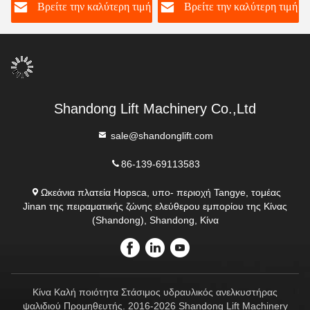
ή
Βρείτε την καλύτερη τιμή
Βρείτε την καλύτερη τιμή
ανελκυστήρα ψαλίδι
χειρισμό φορτίου
Shandong Lift Machinery Co.,Ltd
sale@shandonglift.com
86-139-69113583
Ωκεάνια πλατεία Hopsca, υπο- περιοχή Tangye, τομέας
Jinan της πειραματικής ζώνης ελεύθερου εμπορίου της Κίνας
(Shandong), Shandong, Κίνα
Κίνα Καλή ποιότητα Στάσιμος υδραυλικός ανελκυστήρας
ψαλιδιού Προμηθευτής. 2016-2026 Shandong Lift Machinery