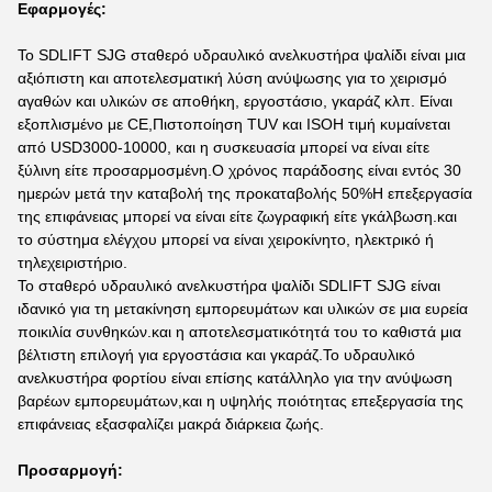
Εφαρμογές:
Το SDLIFT SJG σταθερό υδραυλικό ανελκυστήρα ψαλίδι είναι μια
αξιόπιστη και αποτελεσματική λύση ανύψωσης για το χειρισμό
αγαθών και υλικών σε αποθήκη, εργοστάσιο, γκαράζ κλπ. Είναι
εξοπλισμένο με CE,Πιστοποίηση TUV και ISOΗ τιμή κυμαίνεται
από USD3000-10000, και η συσκευασία μπορεί να είναι είτε
ξύλινη είτε προσαρμοσμένη.Ο χρόνος παράδοσης είναι εντός 30
ημερών μετά την καταβολή της προκαταβολής 50%Η επεξεργασία
της επιφάνειας μπορεί να είναι είτε ζωγραφική είτε γκάλβωση.και
το σύστημα ελέγχου μπορεί να είναι χειροκίνητο, ηλεκτρικό ή
τηλεχειριστήριο.
Το σταθερό υδραυλικό ανελκυστήρα ψαλίδι SDLIFT SJG είναι
ιδανικό για τη μετακίνηση εμπορευμάτων και υλικών σε μια ευρεία
ποικιλία συνθηκών.και η αποτελεσματικότητά του το καθιστά μια
βέλτιστη επιλογή για εργοστάσια και γκαράζ.Το υδραυλικό
ανελκυστήρα φορτίου είναι επίσης κατάλληλο για την ανύψωση
βαρέων εμπορευμάτων,και η υψηλής ποιότητας επεξεργασία της
επιφάνειας εξασφαλίζει μακρά διάρκεια ζωής.
Προσαρμογή: