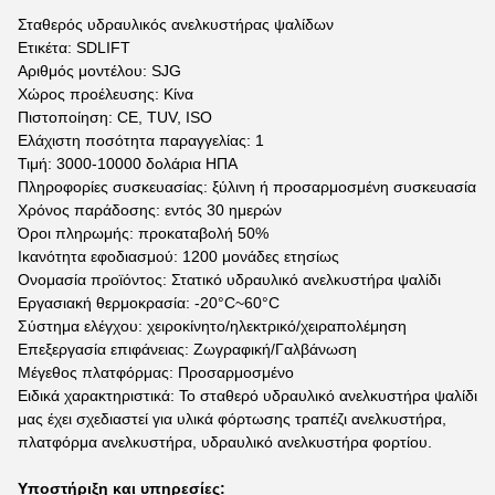
Σταθερός υδραυλικός ανελκυστήρας ψαλίδων
Ετικέτα: SDLIFT
Αριθμός μοντέλου: SJG
Χώρος προέλευσης: Κίνα
Πιστοποίηση: CE, TUV, ISO
Ελάχιστη ποσότητα παραγγελίας: 1
Τιμή: 3000-10000 δολάρια ΗΠΑ
Πληροφορίες συσκευασίας: ξύλινη ή προσαρμοσμένη συσκευασία
Χρόνος παράδοσης: εντός 30 ημερών
Όροι πληρωμής: προκαταβολή 50%
Ικανότητα εφοδιασμού: 1200 μονάδες ετησίως
Ονομασία προϊόντος: Στατικό υδραυλικό ανελκυστήρα ψαλίδι
Εργασιακή θερμοκρασία: -20°C~60°C
Σύστημα ελέγχου: χειροκίνητο/ηλεκτρικό/χειραπολέμηση
Επεξεργασία επιφάνειας: Ζωγραφική/Γαλβάνωση
Μέγεθος πλατφόρμας: Προσαρμοσμένο
Ειδικά χαρακτηριστικά: Το σταθερό υδραυλικό ανελκυστήρα ψαλίδι
μας έχει σχεδιαστεί για υλικά φόρτωσης τραπέζι ανελκυστήρα,
πλατφόρμα ανελκυστήρα, υδραυλικό ανελκυστήρα φορτίου.
Υποστήριξη και υπηρεσίες: