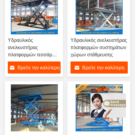
Υδραυλικός
Υδραυλικός ανελκυστήρας
ανελκυστήρας
πλατφορμών συστημάτων
πλατφορμών τεσσάρων
χώρων στάθμευσης
κυλίνδρων με το CE
Βρείτε την καλύτερη
Βρείτε την καλύτερη
τιμή
τιμή