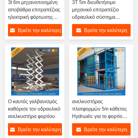
3t 6m μηχανοποιημένη
3T 5m διευθετήσιμο
αποβάθρα επιτραπέζιας
μηχανικό επιτραπέζιο
ηλεκτρική φόρτωσης
υδραυλικό σύστημα
ανελκυστήρων για την
ανελκυστήρων ψαλιδιού
Βρείτε την καλύτερη
Βρείτε την καλύτερη
κίνηση φορτίου
τιμή
τιμή
Ο καυτός γαλβανισμός
ανελκυστήρας
καθόρισε τον υδραυλικό
πλατφορμών 5m κάθετος
ανελκυστήρα φορτίου
Hydrualic για το φορτίο
αποθηκών εμπορευμάτων
Βρείτε την καλύτερη
Βρείτε την καλύτερη
που ανυψώνει την