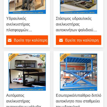
Υδραυλικός
Στάσιμος υδραυλικός
ανελκυστήρας
ανελκυστήρας
πλατφορμών
αυτοκινήτων ψαλιδιού
αναπηρικών καρεκλών
ασφάλειας για το ύψος
Βρείτε την καλύτερη
Βρείτε την καλύτερη
με το ανοξείδωτο
ταξιδιού χώρων
επιστρώματος σκονών/
στάθμευσης αυτοκινήτων
τιμή
τιμή
το υλικό κραμάτων
εγχώριων γκαράζ 3.3M
αργιλίου
Αυτόματος
Εσωτερικό/υπαίθριο διπλό
ανελκυστήρας
αυτοκίνητο που σταθμεύει
αυτοκινήτων χάλυβα,
τον υδραυλικό