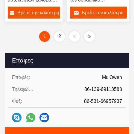
υδραυλικό γκαράζ
ανελκυστήρα πλατφορμών
Βρείτε την καλύτερη
Βρείτε την καλύτερη
αυτοκινήτων σύστημα
1 τόνος - συνήθεια
χώρων στάθμευσης
χωρητικότητας φορτίων 20
τιμή
τιμή
αυτοκινήτων γεφυρών
τόνου
ανελκυστήρων διπλό
1
2
Επαφές
Επαφές:
Mr. Owen
Τηλεφώνημα:
86-139-69113583
Φαξ:
86-531-66957937