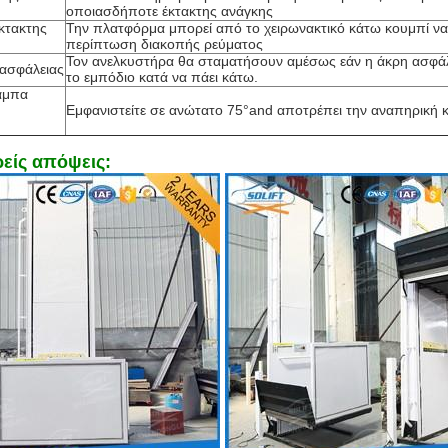
οποιασδήποτε έκτακτης ανάγκης
κτακτης
Την πλατφόρμα μπορεί από το χειρωνακτικό κάτω κουμπί να
περίπτωση διακοπής ρεύματος
Τον ανελκυστήρα θα σταματήσουν αμέσως εάν η άκρη ασφάλ
ασφάλειας
το εμπόδιο κατά να πάει κάτω.
άμπα
Εμφανιστείτε σε ανώτατο 75°and αποτρέπει την αναπηρική 
είς απόψεις: