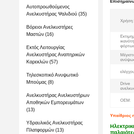
Επισημαίν
Αυτοπροωθούμενος
Ανελκυστήρας Ψαλιδιού
(35)
Χρήση:
Βόρειοι Ανελκυστήρες
Μαστών
(16)
Εκτιμη
ικανότ
φόρτω
Εκτός Λειτουργίας
Ανελκυστήρας Αναπηρικών
Μέγιστ
ανύψω
Καρεκλών
(57)
ελέγχο
Τηλεσκοπικό Ανυψωτικό
Μπούμας
(8)
Drive
ανελκυ
Ανελκυστήρας Ανελκυστήρων
OEM:
Αποθηκών Εμπορευμάτων
(13)
Υπαίθριος 
Υδραυλικός Ανελκυστήρας
Ηλεκτρικ
Πλατφορμών
(13)
παλαιότε