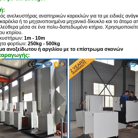
ή:
ός ανελκυστήρας αναπηρικών καρεκλών για τα με ειδικές ανάγκε
καρέκλα ή το μηχανοποιημένα μηχανικό δίκυκλο και το άτομο α
 ελεύθερα μέσα σε ένα πολυ-δαπεδωμένο κτήριο. Χρησιμοποιείται
ου κτιρίου.
κυστήρων:
1m - 10m
τα φορτίων:
250kg - 500kg
μα
ανοξείδωτου
ή αργιλίου με το επίστρωμα σκονών
παραγωγής: