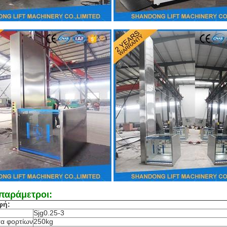
 παράμετροι:
φή:
Sjg0.25-3
τα φορτίων
250kg