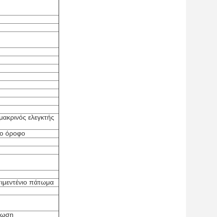
μακρινός ελεγκτής
το όροφο
ιμεντένιο πάτωμα
τωση