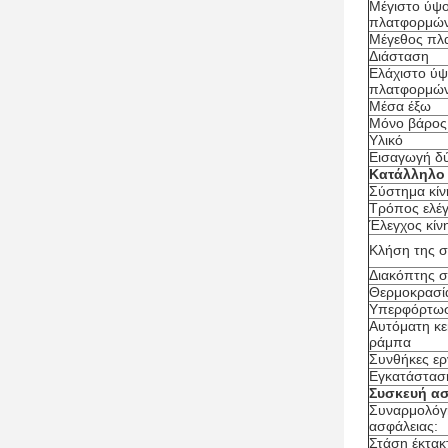
Μέγιστο ύψ
πλατφορμώ
Μέγεθος πλ
Διάσταση
Ελάχιστο ύ
πλατφορμώ
Μέσα έξω
Μόνο βάρος
Υλικό
Εισαγωγή δ
Κατάλληλο 
Σύστημα κί
Τρόπος ελέ
Έλεγχος κίν
Κλήση της 
Διακόπτης 
Θερμοκρασί
Υπερφόρτω
Αυτόματη κε
ράμπα
Συνθήκες ερ
Εγκατάστασ
Συσκευή ασ
Συναρμολό
ασφάλειας:
Στάση έκτακ