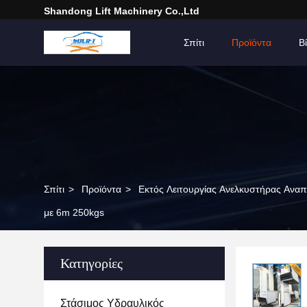
Shandong Lift Machinery Co.,Ltd
Σπίτι
Προϊόντα
Β
Σπίτι
>
Προϊόντα
>
Εκτός Λειτουργίας Ανελκυστήρας Ανα
με 6m 250kgs
Κατηγορίες
Στάσιμος Υδραυλικός