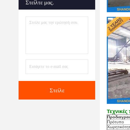
Στείλτε μας.
Στείλε
Τεχνικές
Προδιαγρα
Πρότυπο
Χωρητικότη