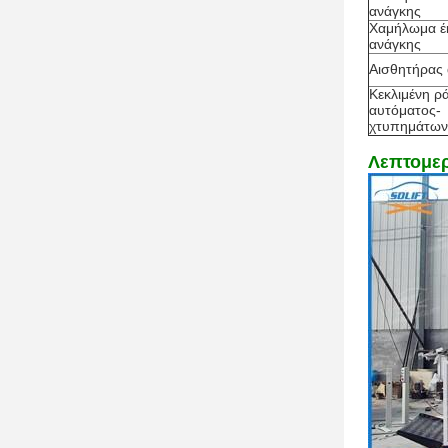
ανάγκης
Χαμήλωμα έ
ανάγκης
Αισθητήρας 
Κεκλιμένη ρ
αυτόματος-
χτυπημάτων
Λεπτομερ