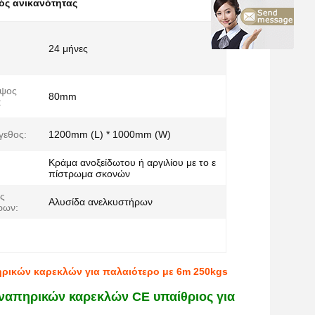
ός ανικανότητας
24 μήνες
ύψος
80mm
:
γεθος:
1200mm (L) * 1000mm (W)
Κράμα ανοξείδωτου ή αργιλίου με το ε
πίστρωμα σκονών
ς
Αλυσίδα ανελκυστήρων
ρων:
ηρικών καρεκλών για παλαιότερο με 6m 250kgs
αναπηρικών καρεκλών CE υπαίθριος για