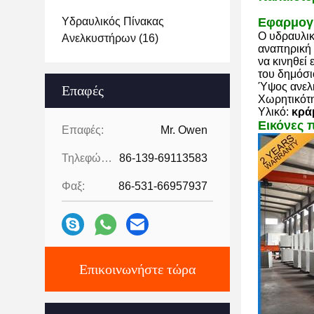
Υδραυλικός Πίνακας
Εφαρμογ
Ο υδραυλικ
Ανελκυστήρων
(16)
αναπηρική 
να κινηθεί
του δημόσι
Ύψος ανελ
Επαφές
Χωρητικότη
Υλικό:
κρά
Εικόνες 
Επαφές:
Mr. Owen
Τηλεφώνημα:
86-139-69113583
Φαξ:
86-531-66957937
Επικοινωνήστε τώρα