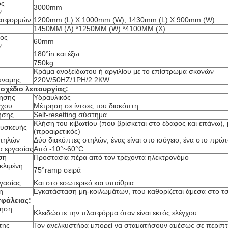
ος
3000mm
ν
ατφορμών
1200mm (L) Χ 1000mm (W), 1430mm (L) Χ 900mm (W)
1450MM (Λ) *1250MM (W) *4100MM (Χ)
ψος
60mm
ν
180°in και έξω
750kg
Κράμα ανοξείδωτου ή αργιλίου με το επίστρωμα σκονών
ύναμης
220V/50HZ/1PH/2.2KW
σχέδιο λειτουργίας:
νησης
Υδραυλικός
γχου
Μέτρηση σε ίντσες του διακόπτη
ησης
Self-resetting σύστημα
Κλήση του κιβωτίου (που βρίσκεται στο έδαφος και επάνω), 
συσκευής
(προαιρετικός)
στηλών
Δύο διακόπτες στηλών, ένας είναι στο ισόγειο, ένα στο πρώ
α εργασίας
Από -10°~60°C
ση
Προστασία πέρα από τον τρέχοντα ηλεκτρονόμο
κλιμένη
75°ramp σειρά
γασίας
Και στο εσωτερικό και υπαίθρια
η
Εγκατάσταση μη-κοιλωμάτων, που καθορίζεται άμεσα στο τσ
φάλειας:
γηση
Κλειδώστε την πλατφόρμα όταν είναι εκτός ελέγχου
της
Τον ανελκυστήρα μπορεί να σταματήσουν αμέσως σε περίπ