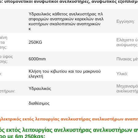
ω:
υπομονετικοί ανυψωτικοί ανελκυστήρες
,
ανυψωτικός εξοπλισμ
Υδραυλικός κάθετος ανελκυστήρας πλ
ατφορμών αναπηρικών καρεκλών ανελ
Εγγύηση:
κυστήρων σκαλοπατιών αναπηρικών
κ
μένη
Ελάχιστο 
ητα
250KG
ανύψωσης
σης:
ο ύψος
6000mm
Πίνακας μέ
σης:
Κλήση του κιβωτίου και του μακρινού
υ:
Υλικό:
ελεγκτή
Μηχανισμό
Υδραυλικός
στήρων:
ανελκυστή
διαθέσιμος
ηλεκτρικός εκτός λειτουργίας ανελκυστήρας ανελκυστήρων αναπ
ός εκτός λειτουργίας ανελκυστήρας ανελκυστήρων 
ρο με 6m 250kgs: