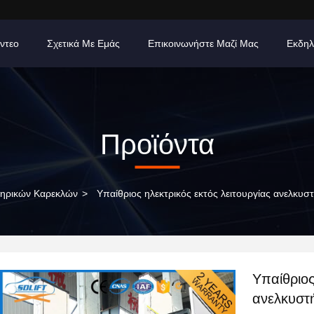
ίντεο
Σχετικά Με Εμάς
Επικοινωνήστε Μαζί Μας
Εκδηλ
Προϊόντα
πηρικών Καρεκλών
>
Υπαίθριος ηλεκτρικός εκτός λειτουργίας ανελκυ
Υπαίθριος
ανελκυστ