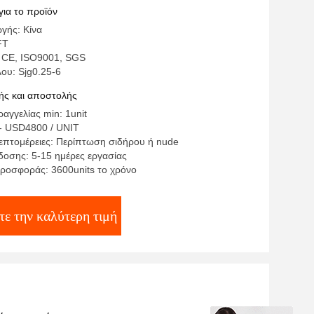
 για παλαιότερο με 6m 250kgs
για το προϊόν
γής: Κίνα
FT
 CE, ISO9001, SGS
ου: Sjg0.25-6
ς και αποστολής
αγγελίας min: 1unit
- USD4800 / UNIT
επτομέρειες: Περίπτωση σιδήρου ή nude
οσης: 5-15 ημέρες εργασίας
ροσφοράς: 3600units το χρόνο
τε την καλύτερη τιμή