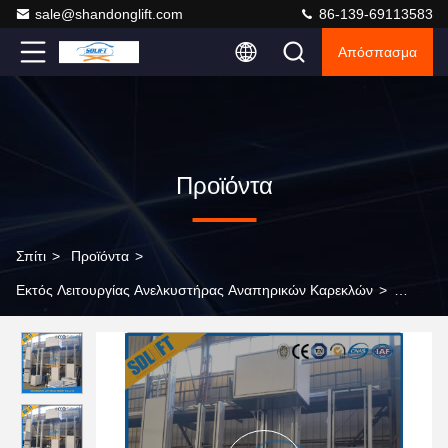
sale@shandonglift.com
86-139-69113583
Απόσπασμα
Προϊόντα
Σπίτι
>
Προϊόντα
>
Εκτός Λειτουργίας Ανελκυστήρας Αναπηρικών Καρεκλών
>
σχεδιάγραμμα αργιλίου επιστρώματος σκονών ανελκυστήρων
πλατφορμών αναπηρικών καρεκλών 3m