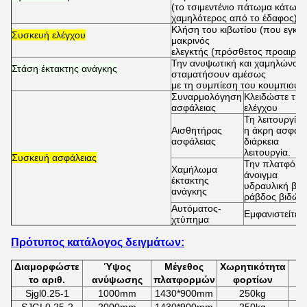
(το τσιμεντένιο πάτωμα κάτω α
χαμηλότερος από το έδαφος)
Κλήση του κιβωτίου (που εγκαθί
Συσκευή ελέγχου
μακρινός
ελεγκτής (πρόσθετος προαιρετι
Την ανυψωτική και χαμηλώνοντα
Στάση έκτακτης ανάγκης
σταματήσουν αμέσως
με τη συμπίεση του κουμπιού έ
Συναρμολόγηση
Κλειδώστε την
ασφάλειας
ελέγχου
Τη λειτουργία
Αισθητήρας
η άκρη ασφάλε
ασφάλειας
διάρκεια
λειτουργία.
Συσκευή ασφάλειας
Την πλατφόρμ
Χαμήλωμα
άνοιγμα
έκτακτης
υδραυλική βαλ
ανάγκης
ράβδος βιδών.
Αυτόματος-
Εμφανιστείτε 
χτύπημα
Πρότυπος κατάλογος δειγμάτων:
Διαμορφώστε
Ύψος
Μέγεθος
Χωρητικότητα
Σ
το αριθ.
ανύψωσης
πλατφορμών
φορτίων
Sjgl0.25-1
1000mm
1430*900mm
250kg
1