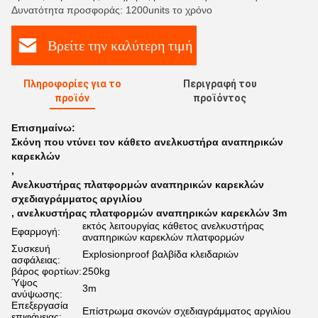
Δυνατότητα προσφοράς: 1200units το χρόνο
Βρείτε την καλύτερη τιμή
Πληροφορίες για το
Περιγραφή του
προϊόν
προϊόντος
Επισημαίνω:
Σκόνη που ντύνει τον κάθετο ανελκυστήρα αναπηρικών
καρεκλών
,
Ανελκυστήρας πλατφορμών αναπηρικών καρεκλών
σχεδιαγράμματος αργιλίου
,
ανελκυστήρας πλατφορμών αναπηρικών καρεκλών 3m
εκτός λειτουργίας κάθετος ανελκυστήρας
Εφαρμογή:
αναπηρικών καρεκλών πλατφορμών
Συσκευή
Explosionproof βαλβίδα κλειδαριών
ασφάλειας:
βάρος φορτίων:
250kg
Ύψος
3m
ανύψωσης:
Επεξεργασία
Επίστρωμα σκονών σχεδιαγράμματος αργιλίου
επιφάνειας: