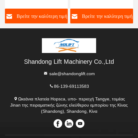
άτομα με ειδικές ανάγκες
ανελκυστήρες
ανελκυστήρας
ή
Βρείτε την καλύτερη τιμή
Βρείτε την καλύτερη τιμή
πλατφόρμας αναπηρικού
καρέκλα ανελκυστήρες για
σπίτια
Shandong Lift Machinery Co.,Ltd
sale@shandonglift.com
86-139-69113583
Ωκεάνια πλατεία Hopsca, υπο- περιοχή Tangye, τομέας
Jinan της πειραματικής ζώνης ελεύθερου εμπορίου της Κίνας
(Shandong), Shandong, Κίνα