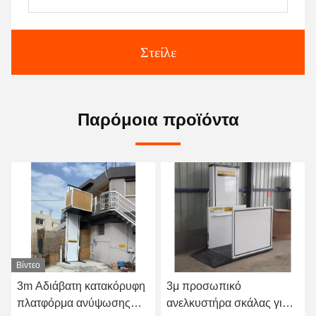
Στείλε
Παρόμοια προϊόντα
3μ προσωπικό
Μικροί εγχώριοι
ανελκυστήρα σκάλας για
υπομονετικοί ανυψωτικοί