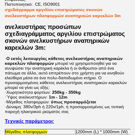
Πιστοποιητικό:
CE, ISO9001
σχεδιάγραμμα αργιλίου επιστρώματος σκονών
ανελκυστήρων πλατφορμών αναπηρικών καρεκλών 3m
ανελκυστήρας προσώπων
σχεδιαγράμματος αργιλίου επιστρώματος
σκονών ανελκυστήρων αναπηρικών
καρεκλών 3m:
·
Ο
εκτός λειτουργίας κάθετος ανελκυστήρας αναπηρικών
καρεκλών πλατφορμών
μπορεί να χρησιμοποιηθεί για να
ανυψώσει την αναπηρική καρέκλα ή οι άνθρωποι από ένα
πάτωμα σε άλλο, αυτό
επιτρέπουν στο χρήστη για να κινηθούν
ελεύθερα μέσα σε
ένα
πολυ-δαπεδωμένο κτήριο
. Ο
προσαρμοσμένος κάθετος ανελκυστήρας αναπηρικών καρεκλών
μπορεί να γίνει ως εξής:
·Χωρητικότητα φορτίων:
250kg - 350kg
·Ύψος ανελκυστήρων:
1m - 12m
·Μέγεθος πλατφορμών:
όπως προσαρμόζεται
·Δύναμη: 380v/3ph ή 220v/1ph, ή προσαρμοσμένος ως τοπική
παροχή ηλεκτρικού ρεύματός σας
Τεχνικές παράμετροι:
Μέγεθος πλατφορμών
1200mm (L) * 1000mm (W)