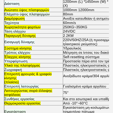
1200mm (L) *1450mm (W) * ταξ
Διάσταση
(Χ)
Ανώτατο ύψος πλατφορμών
1000mm 12000mm
Ελάχιστο ύψος πλατφορμών
80mm
Διαμόρφωση
Ανοίξτε κατευθείαν ή αντιμετωπ
Ταχύτητα
60mm/s
Χωρητικότητα φορτίων
250KG~350KG
Τάση ελέγχου
24V/DC
Παραγωγή δύναμης
2.2KW
220V/50HZ/25A (ή προσαρμοσμ
Εισαγωγή δύναμης
ηλεκτρικού ρεύματος)
Σύστημα κίνησης
Υδραυλικός
Τρόπος ελέγχου
Μέτρηση σε ίντσες του διακόπτ
Έλεγχος κίνησης
Self-resetting σύστημα
Υπερφόρτωση
Προστασία πέρα από τον τρέχ
Υλικό της πλατφόρμας
Πλαστικός ηλεκτροστατικός ψε
Ζωγραφική
Πλαστικός ηλεκτροστατικός ψε
Επιτροπή φρουράς & γραφείο
Ανοξείδωτο κράμα/304 αργιλίο
κίνησης
(πλαίσιο)
Επιτροπή λειτουργίας
Γυαλισμένο κράμα αργιλίου
Λειτουργώντας σειρά έλλειψης
75°
ασφάλειας
Συνθήκες εργασίας
Και στο εσωτερικό και υπαίθρια
Θερμοκρασία εργασίας
Από -10°~60°C
Εγκατάσταση μη-κοιλωμάτων, π
Εγκατάσταση
τσιμεντένιο πάτωμα