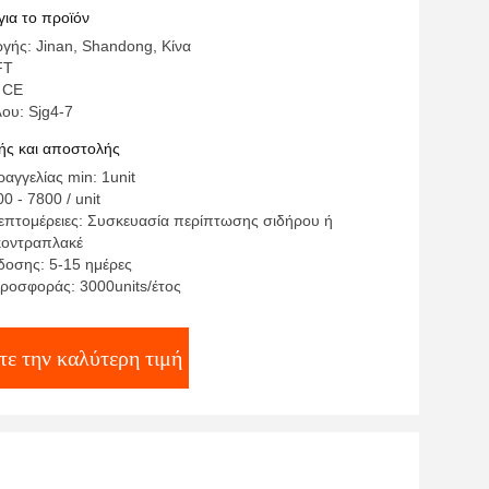
ός
για το προϊόν
γής: Jinan, Shandong, Κίνα
FT
 CE
ου: Sjg4-7
ς και αποστολής
αγγελίας min: 1unit
0 - 7800 / unit
επτομέρειες: Συσκευασία περίπτωσης σιδήρου ή
κοντραπλακέ
οσης: 5-15 ημέρες
ροσφοράς: 3000units/έτος
τε την καλύτερη τιμή