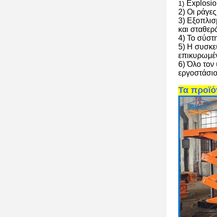
Explosio
1)
2)
Οι ράγε
3)
Εξοπλισ
και σταθερ
4)
Το σύστ
5)
Η συσκευ
επικυρωμέ
6)
Όλο τον
εργοστάσιο
Τα προϊό