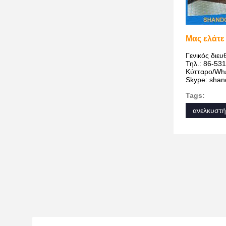
Μας ελάτε
Γενικός διευ
Τηλ.: 86-53
Κύτταρο/Wh
Skype: shand
Tags:
ανελκυστή