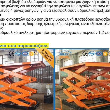
nproof βαλβίδα κλειδαριών για να αποφύγει μια ξαφνική πτώση ε
ς ασφάλειας για να εγγυηθεί την ασφάλεια των αγαθών επάνω 
μένος 4 ράγες οδηγών, για να εξασφαλίσουν
υδραυλικά
τρεξίμα
ά.
ημα διακοπτών ορίου βοηθά την
υδραυλική πλατφόρμα εργασία
ή προστασίας διαρροής ηλεκτρικής ενέργειας είναι εξοπλισμένη
νο.
υδραυλικό ανελκυστήρα πλατφορμών εργασίας
περνούν 1.2 φο
.
ντα που παρουσιάζουν: