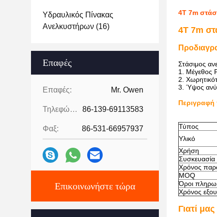
4T 7m στάσ
Υδραυλικός Πίνακας
Ανελκυστήρων
(16)
4T 7m στ
Προδιαγρ
Επαφές
Στάσιμος αν
1. Μέγεθος 
2. Χωρητικό
3. Ύψος αν
Επαφές:
Mr. Owen
Περιγραφή 
Τηλεφώνημα:
86-139-69113583
Τύπος
Φαξ:
86-531-66957937
Υλικό
Χρήση
Συσκευασία
Χρόνος παρ
MOQ
Όροι πληρω
Επικοινωνήστε τώρα
Χρόνος εξο
Γιατί μας