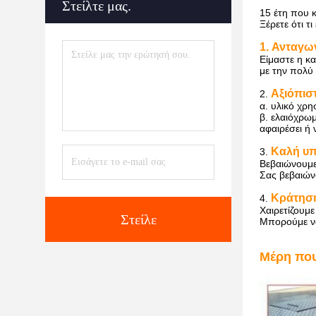
Στείλτε μας.
15 έτη που 
Ξέρετε ότι τ
1. Ανταγων
Είμαστε η κ
με την πολύ
Αξιόπισ
2.
α. υλικό χρ
β. ελαιόχρω
αφαιρέσει ή 
Καλή υ
3.
Βεβαιώνουμε
Σας βεβαιών
Κράτηση
4.
Χαιρετίζουμ
Στείλε
Μπορούμε να
Μέρη που