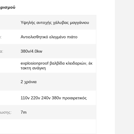
ιρισμού
Υψηλής αντοχής χάλυβας μαγγάνιου
:
Αντιολισθητικό ελεγμένο πιάτο
α:
380v/4.0kw
explosionproof βαλβίδα κλειδαριών, έκ
τακτη ανάγκη
2 χρόνια
110v 220v 240v 380v προαιρετικός
ψωσης:
7m