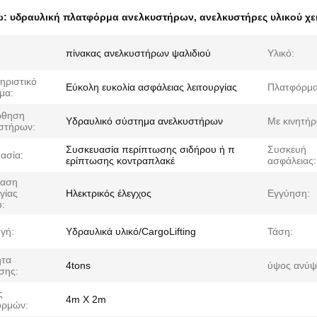
ω:
υδραυλική πλατφόρμα ανελκυστήρων
,
ανελκυστήρες υλικού χε
πίνακας ανελκυστήρων ψαλιδιού
Υλικό:
ηριστικό
Εύκολη ευκολία ασφάλειας λειτουργίας
Πλατφόρμα
μα:
ώθηση
Υδραυλικό σύστημα ανελκυστήρων
Με κινητήρ
στήρων:
Συσκευασία περίπτωσης σιδήρου ή π
Συσκευή
ασία:
ερίπτωσης κοντραπλακέ
ασφάλειας:
ταση
γίας
Ηλεκτρικός έλεγχος
Εγγύηση:
υ:
γή:
Υδραυλικά υλικό/CargoLifting
Τάση:
ητα
4tons
ύψος ανύ
σης:
ς
4m X 2m
ορμών: