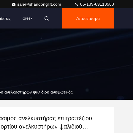
sale@shandonglift.com
86-139-69113583
ώσεις
Απόσπασμα
Greek
ου ανελκυστήρων ψαλιδιού ανυψωτικός
άσιμος ανελκυστήρας επιτραπέζιου
φορτίου ανελκυστήρων ψαλιδιού