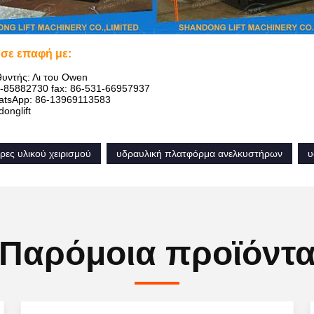
 σε επαφή με:
θυντής: Λι του Owen
1-85882730 fax: 86-531-66957937
atsApp: 86-13969113583
onglift
ρες υλικού χειρισμού
υδραυλική πλατφόρμα ανελκυστήρων
υ
Παρόμοια προϊόντ