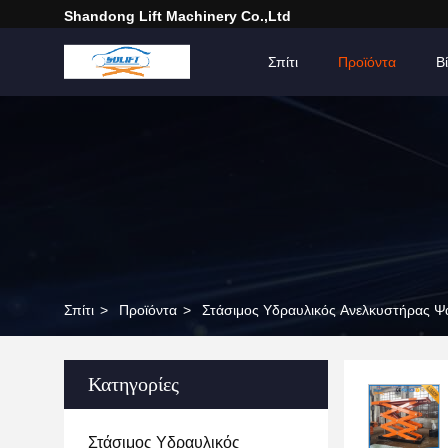
Shandong Lift Machinery Co.,Ltd
Σπίτι
Προϊόντα
Β
Σπίτι
>
Προϊόντα
>
Στάσιμος Υδραυλικός Ανελκυστήρας Ψα
Κατηγορίες
Στάσιμος Υδραυλικός