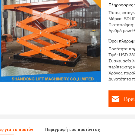
ανυψωτικ
Πληροφορίες 
Τόπος καταγω
Μάρκα: SDLI
Πιστοποίηση:
Αριθμό μοντέλ
Όροι πληρωμή
Ποσότητα παρ
Τιμή: USD 380
Συσκευασία λ
περίπτωσης 
Χρόνος παράδ
Δυνατότητα π
Βρεί
ς για το προϊόν
Περιγραφή του προϊόντος