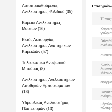
Αυτοπροωθούμενος
Επισημαίν
Ανελκυστήρας Ψαλιδιού
(35)
Τύπος:
Βόρειοι Ανελκυστήρες
Μαστών
(16)
Χαρακτ
γνώρισ
Εκτός Λειτουργίας
Drive/
ανελκυ
Ανελκυστήρας Αναπηρικών
Καρεκλών
(57)
συσκευ
Τηλεσκοπικό Ανυψωτικό
Κατάσ
λειτουρ
Μπούμας
(8)
ελέγχο
Ανελκυστήρας Ανελκυστήρων
εφαρμο
Αποθηκών Εμπορευμάτων
(13)
Ικανότ
ανύψω
Υδραυλικός Ανελκυστήρας
μέγεθο
πλατφ
Πλατφορμών
(13)