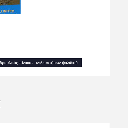
δραυλικός πίνακας ανελκυστήρων ψαλιδιού
α