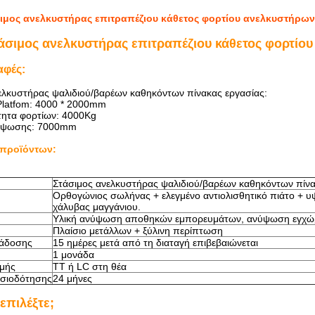
ιμος ανελκυστήρας επιτραπέζιου κάθετος φορτίου ανελκυστήρων
άσιμος ανελκυστήρας επιτραπέζιου κάθετος φορτίο
αφές:
ελκυστήρας ψαλιδιού/βαρέων καθηκόντων πίνακας εργασίας:
Platfom: 4000 * 2000mm
τητα φορτίων: 4000Kg
ύψωσης: 7000mm
προϊόντων:
Στάσιμος ανελκυστήρας ψαλιδιού/βαρέων καθηκόντων πίνα
Ορθογώνιος σωλήνας + ελεγμένο αντιολισθητικό πιάτο + 
χάλυβας μαγγάνιου.
Υλική ανύψωση αποθηκών εμπορευμάτων, ανύψωση εγχώρ
Πλαίσιο μετάλλων + ξύλινη περίπτωση
άδοσης
15 ημέρες μετά από τη διαταγή επιβεβαιώνεται
1 μονάδα
μής
TT ή LC στη θέα
υσιοδότησης
24 μήνες
 επιλέξτε;