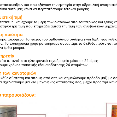
κατασκευάζουν και που εξάγουν την εμπειρία στην υδραυλική ανυψωτική
ι είναι αυτό μας κάνει να περπατήσουμε τέτοιων μακριά;
ιστική τιμή
ατασκευή, και έχουμε τα μέρη των διαταγών από εσωτερικός και ξένος 
 φτηνότερη τιμή που επηρεάζει άμεσα την τιμή των ανυψωτικών
μηχανώ
τη ποιότητα
ησιμοποιούμενο. Το πάχος του ορθογώνιου σωλήνα είναι 6χιλ.
που καθισ
μα. Το ελαιόχρωμα χρησιμοποιήσαμε συναντάμε το διεθνές πρότυπο που
να έρθει μακριά.
πηρεσία
 ότι απαντάτε το ηλεκτρονικό ταχυδρομείο μέσα σε 24 ώρες.
ουμε χρόνος ποιοτικής εξουσιοδότησης 24 στομάτων.
 των καινοτομιών
ε κάθε σύσταση και άποψη από σας και σημειώνουμε πρόοδο μαζί με σα
 σχεδιάσουμε μια νέα μηχανή ως απαιτήσεις σας, μέχρι προς την ικαν
 παρουσιάζουν: