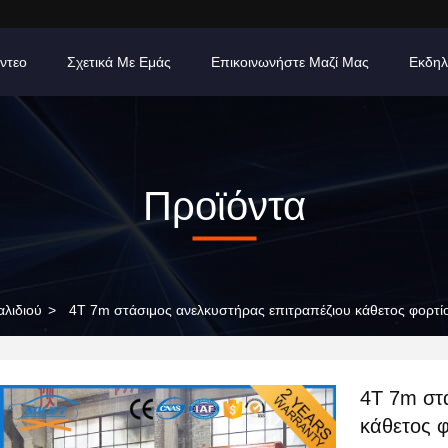
ίντεο
Σχετικά Με Εμάς
Επικοινωνήστε Μαζί Μας
Εκδηλ
Προϊόντα
λιδιού
>
4T 7m στάσιμος ανελκυστήρας επιτραπέζιου κάθετος φορτί
4T 7m στ
κάθετος 