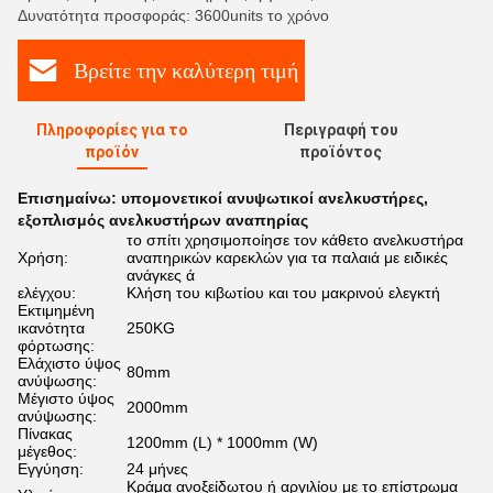
Δυνατότητα προσφοράς: 3600units το χρόνο
Βρείτε την καλύτερη τιμή
Πληροφορίες για το
Περιγραφή του
προϊόν
προϊόντος
Επισημαίνω:
υπομονετικοί ανυψωτικοί ανελκυστήρες
,
εξοπλισμός ανελκυστήρων αναπηρίας
το σπίτι χρησιμοποίησε τον κάθετο ανελκυστήρα
Χρήση:
αναπηρικών καρεκλών για τα παλαιά με ειδικές
ανάγκες ά
ελέγχου:
Κλήση του κιβωτίου και του μακρινού ελεγκτή
Εκτιμημένη
ικανότητα
250KG
φόρτωσης:
Ελάχιστο ύψος
80mm
ανύψωσης:
Μέγιστο ύψος
2000mm
ανύψωσης:
Πίνακας
1200mm (L) * 1000mm (W)
μέγεθος:
Εγγύηση:
24 μήνες
Κράμα ανοξείδωτου ή αργιλίου με το επίστρωμα