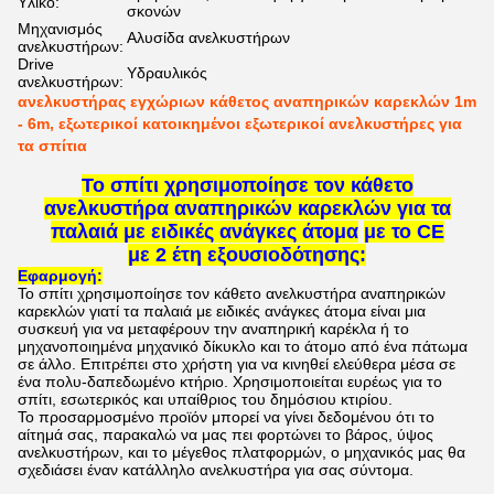
Υλικό:
σκονών
Μηχανισμός
Αλυσίδα ανελκυστήρων
ανελκυστήρων:
Drive
Υδραυλικός
ανελκυστήρων:
ανελκυστήρας εγχώριων κάθετος αναπηρικών καρεκλών 1m
- 6m, εξωτερικοί κατοικημένοι εξωτερικοί ανελκυστήρες για
τα σπίτια
Το σπίτι χρησιμοποίησε τον κάθετο
ανελκυστήρα αναπηρικών καρεκλών για τα
παλαιά με ειδικές ανάγκες άτομα
με το CE
με 2 έτη εξουσιοδότησης:
Εφαρμογή:
Το
σπίτι χρησιμοποίησε τον κάθετο ανελκυστήρα αναπηρικών
καρεκλών γιατί τα παλαιά με ειδικές ανάγκες άτομα
είναι μια
συσκευή για να μεταφέρουν την αναπηρική καρέκλα ή το
μηχανοποιημένα μηχανικό δίκυκλο και το άτομο από ένα πάτωμα
σε άλλο. Επιτρέπει στο χρήστη για να κινηθεί ελεύθερα μέσα σε
ένα πολυ-δαπεδωμένο κτήριο. Χρησιμοποιείται ευρέως για το
σπίτι, εσωτερικός και υπαίθριος του δημόσιου κτιρίου.
Το προσαρμοσμένο προϊόν μπορεί να γίνει δεδομένου ότι το
αίτημά σας, παρακαλώ να μας πει φορτώνει το βάρος, ύψος
ανελκυστήρων, και το μέγεθος πλατφορμών, ο μηχανικός μας θα
σχεδιάσει έναν κατάλληλο ανελκυστήρα για σας σύντομα.