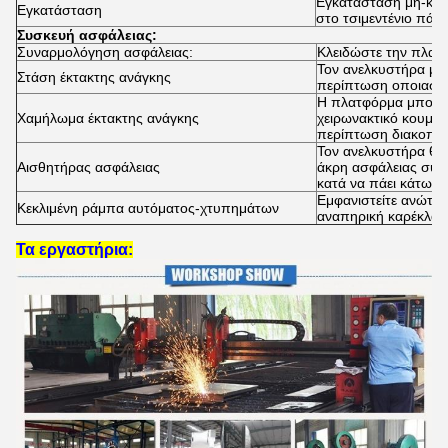
Εγκατάσταση μη-κοι
Εγκατάσταση
στο τσιμεντένιο πάτ
Συσκευή ασφάλειας:
Συναρμολόγηση ασφάλειας:
Κλειδώστε την πλατφ
Τον ανελκυστήρα μπ
Στάση έκτακτης ανάγκης
περίπτωση οποιασδή
Η πλατφόρμα μπορεί 
Χαμήλωμα έκτακτης ανάγκης
χειρωνακτικό κουμπί
περίπτωση διακοπή
Τον ανελκυστήρα θα
Αισθητήρας ασφάλειας
άκρη ασφάλειας συν
κατά να πάει κάτω.
Εμφανιστείτε ανώτατ
Κεκλιμένη ράμπα αυτόματος-χτυπημάτων
αναπηρική καρέκλα
Τα εργαστήρια: