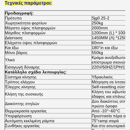
Τεχνικές παράμετροι:
Προδιαγραφή:
Πρότυπο
Sjg0.25-2
Χωρητικότητα φορτίων
250kg
Μέγιστο ύψος πλατφορμών
2000mm
Μέγεθος πλατφορμών
1200mm (L) * 1000
Διάσταση
1450MM (Λ) *1250M
Ελάχιστο ύψος πλατφορμών
60mm
Και έξω
180°in και έξω
Μόνο βάρος
550kg
Κράμα ανοξείδωτου ή
Υλικό
επίστρωμα σκονών
Εισαγωγή δύναμης
220V/50HZ/1PH/1.
Κατάλληλο σχέδιο λειτουργίας:
Σύστημα κίνησης
Υδραυλικός
Τρόπος ελέγχου
Μέτρηση σε ίντσες τ
Έλεγχος κίνησης
Self-resetting σύστη
Κλήση του κιβωτίου 
Κλήση της συσκευής
έδαφος και επάνω), 
Δύο διακόπτες στηλών
Διακόπτης στηλών
πρώτο όροφο
Θερμοκρασία εργασίας
Από -10°~60°C
Υπερφόρτωση
Προστασία πέρα από
Αυτόματη κεκλιμένη ράμπα
75°ramp σειρά
Συνθήκες εργασίας
Και στο εσωτερικό κα