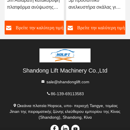
 Αδιάβατη κατακόρυφη
3μ προσωπικό
Μικροί
ατφόρμα ανύψωσης
ανελκυστήρα σκάλας για
υπομον
απηρικών καρέκλων
άτομα με ειδικές ανάγκες
ανελκ
απηρικός
ανελκυστήρας
Βρείτε την καλύτερη τιμή
Βρείτε την καλύτερη τιμή
Βρ
ελκυστήρας για άτομα
πλατφόρμας αναπηρικού
 αναπηρία
καρέκλα ανελκυστήρες για
σπίτια
Shandong Lift Machinery Co.,Ltd
sale@shandonglift.com
86-139-69113583
Ωκεάνια πλατεία Hopsca, υπο- περιοχή Tangye, τομέας
Jinan της πειραματικής ζώνης ελεύθερου εμπορίου της Κίνας
(Shandong), Shandong, Κίνα