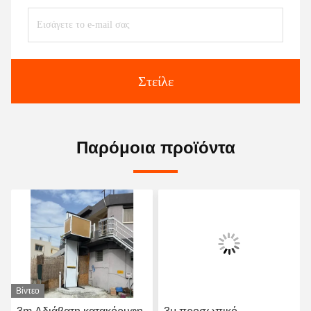
Στείλε
Παρόμοια προϊόντα
εο