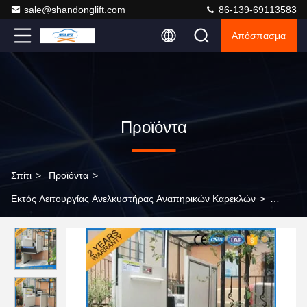
sale@shandonglift.com
86-139-69113583
Απόσπασμα
Προϊόντα
Σπίτι
>
Προϊόντα
>
Εκτός Λειτουργίας Ανελκυστήρας Αναπηρικών Καρεκλών
>
ανελκυστήρας εγχώριων κάθετος αναπηρικών καρεκλών 1m - 6m,
εξωτερικοί κατοικημένοι εξωτερικοί ανελκυστήρες για τα σπίτια