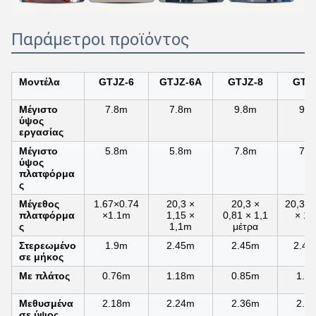
Παράμετροι προϊόντος
Μοντέλα
GTJZ-6
GTJZ-6A
GTJZ-8
GTJ
Μέγιστο
7.8m
7.8m
9.8m
9.8
ύψος
εργασίας
Μέγιστο
5.8m
5.8m
7.8m
7.8
ύψος
πλατφόρμα
ς
Μέγεθος
1.67×0.74
20,3 ×
20,3 ×
20,3 ×
πλατφόρμα
×1.1m
1,15 ×
0,81 × 1,1
× 1,
ς
1,1m
μέτρα
Στερεωμένο
1.9m
2.45m
2.45m
2.47
σε μήκος
Με πλάτος
0.76m
1.18m
0.85m
1.1
Μεθυσμένα
2.18m
2.24m
2.36m
2.3
σε ύψος