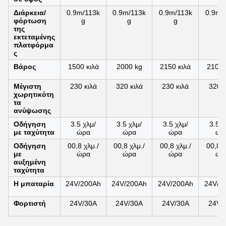
Διάρκεια/
0.9m/113k
0.9m/113k
0.9m/113k
0.9m/
φόρτωση
g
g
g
g
της
εκτεταμένης
πλατφόρμα
ς
Βάρος
1500 κιλά
2000 kg
2150 κιλά
2100 
Μέγιστη
230 κιλά
320 κιλά
230 κιλά
320 κ
χωρητικότη
τα
ανύψωσης
Οδήγηση
3.5 χλμ/
3.5 χλμ/
3.5 χλμ/
3.5 χ
με ταχύτητα
ώρα
ώρα
ώρα
ώρ
Οδήγηση
00,8 χλμ./
00,8 χλμ./
00,8 χλμ./
00,8 χ
με
ώρα
ώρα
ώρα
ώρ
αυξημένη
ταχύτητα
Η μπαταρία
24V/200Ah
24V/200Ah
24V/200Ah
24V/2
Φορτιστή
24V/30A
24V/30A
24V/30A
24V/