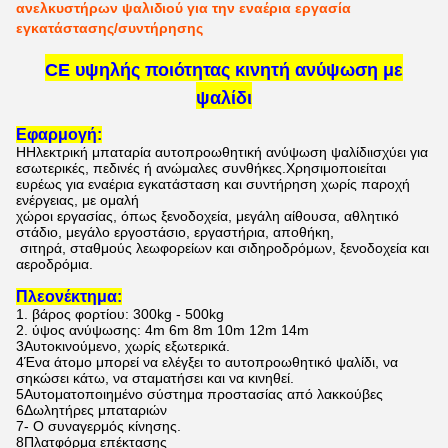
ανελκυστήρων ψαλιδιού για την εναέρια εργασία
εγκατάστασης/συντήρησης
CE υψηλής ποιότητας κινητή ανύψωση με
ψαλίδι
Εφαρμογή:
Η
Ηλεκτρική μπαταρία αυτοπροωθητική ανύψωση ψαλίδι
ισχύει για
εσωτερικές, πεδινές ή ανώμαλες συνθήκες.
Χρησιμοποιείται
ευρέως για εναέρια εγκατάσταση και συντήρηση χωρίς παροχή
ενέργειας, με ομαλή
χώροι εργασίας, όπως ξενοδοχεία, μεγάλη αίθουσα, αθλητικό
στάδιο, μεγάλο εργοστάσιο, εργαστήρια, αποθήκη,
σιτηρά, σταθμούς λεωφορείων και σιδηροδρόμων, ξενοδοχεία και
αεροδρόμια.
Πλεονέκτημα:
1. βάρος φορτίου: 300kg - 500kg
2. ύψος ανύψωσης: 4m 6m 8m 10m 12m 14m
3Αυτοκινούμενο, χωρίς εξωτερικά.
4Ένα άτομο μπορεί να ελέγξει το αυτοπροωθητικό ψαλίδι, να
σηκώσει κάτω, να σταματήσει και να κινηθεί.
5
Αυτοματοποιημένο σύστημα προστασίας από λακκούβες
6Δωλητήρες μπαταριών
7- Ο συναγερμός κίνησης.
8Πλατφόρμα επέκτασης