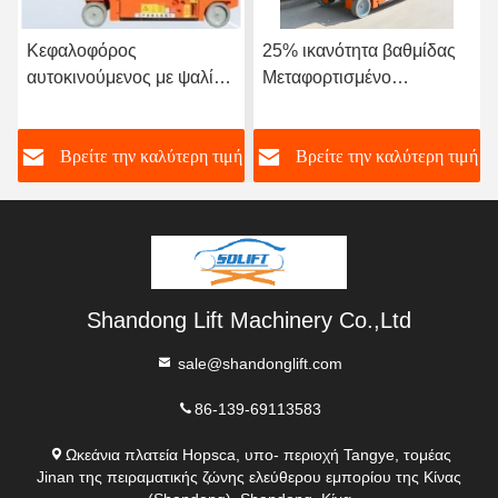
25% ικανότητα βαθμίδας
Μέγιστη ταχύτητα κίνησης
Μεταφορτισμένο
3,2m Km/h Αυτοκίνητο
ανελκυστήρα με ψαλίδι με
ανελκυστήρα ψαλίδι με
αναδιπλούμενο φράχτη
πιστοποίηση CE ISO
ή
Βρείτε την καλύτερη τιμή
Βρείτε την καλύτερη τιμή
Shandong Lift Machinery Co.,Ltd
sale@shandonglift.com
86-139-69113583
Ωκεάνια πλατεία Hopsca, υπο- περιοχή Tangye, τομέας
Jinan της πειραματικής ζώνης ελεύθερου εμπορίου της Κίνας