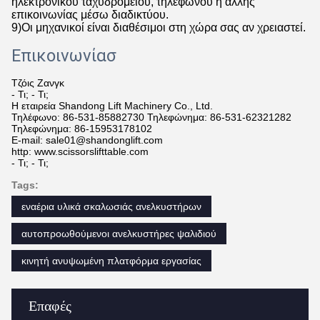
ηλεκτρονικού ταχυδρομείου, τηλεφώνου ή άλλης
επικοινωνίας μέσω διαδικτύου.
9)
Οι μηχανικοί είναι διαθέσιμοι στη χώρα σας αν χρειαστεί.
Επικοινωνία
σ
Τζόις Ζανγκ
- Τι; - Τι;
Η εταιρεία Shandong Lift Machinery Co., Ltd.
Τηλέφωνο: 86-531-85882730 Τηλεφώνημα: 86-531-62321282
Τηλεφώνημα: 86-15953178102
E-mail: sale01@shandonglift.com
http: www.scissorslifttable.com
- Τι; - Τι;
Tags:
εναέρια υλικά σκαλωσιάς ανελκυστήρων
αυτοπροωθούμενοι ανελκυστήρες ψαλιδιού
κινητή ανυψωμένη πλατφόρμα εργασίας
Επαφές