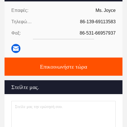
Επαφές:
Ms. Joyce
Τηλεφώνημα:
86-139-69113583
Φαξ:
86-531-66957937
Επικοινωνήστε τώρα
Στείλτε μας.