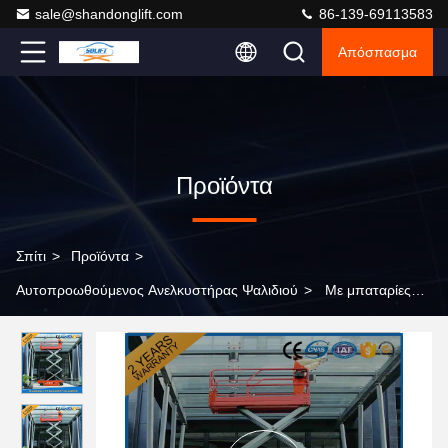
sale@shandonglift.com
86-139-69113583
Απόσπασμα
Προϊόντα
Σπίτι
>
Προϊόντα
>
Αυτοπροωθούμενος Ανελκυστήρας Ψαλιδιού
>
Με μπαταρίες
αυτοπροωθούμενη πλατφόρμα ανελκυστήρων ψαλιδιού για την
εναέρια εργασία εγκατάστασης/συντήρησης