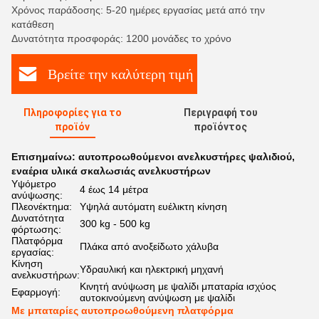
Χρόνος παράδοσης: 5-20 ημέρες εργασίας μετά από την
κατάθεση
Δυνατότητα προσφοράς: 1200 μονάδες το χρόνο
Βρείτε την καλύτερη τιμή
Πληροφορίες για το
Περιγραφή του
προϊόν
προϊόντος
Επισημαίνω:
αυτοπροωθούμενοι ανελκυστήρες ψαλιδιού
,
εναέρια υλικά σκαλωσιάς ανελκυστήρων
Υψόμετρο
4 έως 14 μέτρα
ανύψωσης:
Πλεονέκτημα:
Υψηλά αυτόματη ευέλικτη κίνηση
Δυνατότητα
300 kg - 500 kg
φόρτωσης:
Πλατφόρμα
Πλάκα από ανοξείδωτο χάλυβα
εργασίας:
Κίνηση
Υδραυλική και ηλεκτρική μηχανή
ανελκυστήρων:
Κινητή ανύψωση με ψαλίδι μπαταρία ισχύος
Εφαρμογή:
αυτοκινούμενη ανύψωση με ψαλίδι
Με μπαταρίες αυτοπροωθούμενη πλατφόρμα