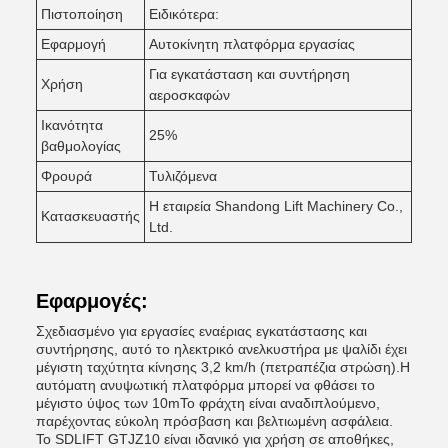
Πιστοποίηση
Ειδικότερα:
Εφαρμογή
Αυτοκίνητη πλατφόρμα εργασίας
Για εγκατάσταση και συντήρηση
Χρήση
αεροσκαφών
Ικανότητα
25%
βαθμολογίας
Φρουρά
Τυλιζόμενα
Η εταιρεία Shandong Lift Machinery Co.,
Κατασκευαστής
Ltd.
Εφαρμογές:
Σχεδιασμένο για εργασίες εναέριας εγκατάστασης και
συντήρησης, αυτό το ηλεκτρικό ανελκυστήρα με ψαλίδι έχει
μέγιστη ταχύτητα κίνησης 3,2 km/h (πετραπέζια στρώση).Η
αυτόματη ανυψωτική πλατφόρμα μπορεί να φθάσει το
μέγιστο ύψος των 10mΤο φράχτη είναι αναδιπλούμενο,
παρέχοντας εύκολη πρόσβαση και βελτιωμένη ασφάλεια.
Το SDLIFT GTJZ10 είναι ιδανικό για χρήση σε αποθήκες,