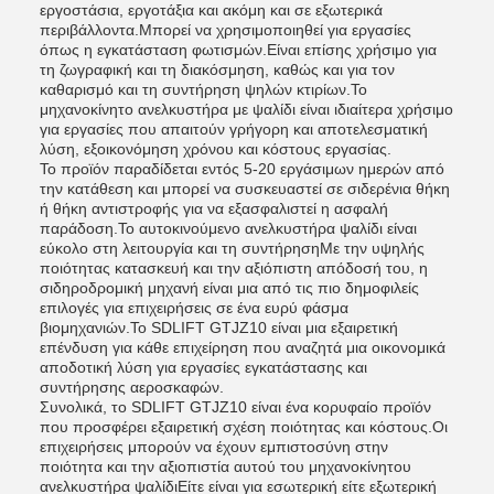
εργοστάσια, εργοτάξια και ακόμη και σε εξωτερικά
περιβάλλοντα.Μπορεί να χρησιμοποιηθεί για εργασίες
όπως η εγκατάσταση φωτισμών.Είναι επίσης χρήσιμο για
τη ζωγραφική και τη διακόσμηση, καθώς και για τον
καθαρισμό και τη συντήρηση ψηλών κτιρίων.Το
μηχανοκίνητο ανελκυστήρα με ψαλίδι είναι ιδιαίτερα χρήσιμο
για εργασίες που απαιτούν γρήγορη και αποτελεσματική
λύση, εξοικονόμηση χρόνου και κόστους εργασίας.
Το προϊόν παραδίδεται εντός 5-20 εργάσιμων ημερών από
την κατάθεση και μπορεί να συσκευαστεί σε σιδερένια θήκη
ή θήκη αντιστροφής για να εξασφαλιστεί η ασφαλή
παράδοση.Το αυτοκινούμενο ανελκυστήρα ψαλίδι είναι
εύκολο στη λειτουργία και τη συντήρησηΜε την υψηλής
ποιότητας κατασκευή και την αξιόπιστη απόδοσή του, η
σιδηροδρομική μηχανή είναι μια από τις πιο δημοφιλείς
επιλογές για επιχειρήσεις σε ένα ευρύ φάσμα
βιομηχανιών.Το SDLIFT GTJZ10 είναι μια εξαιρετική
επένδυση για κάθε επιχείρηση που αναζητά μια οικονομικά
αποδοτική λύση για εργασίες εγκατάστασης και
συντήρησης αεροσκαφών.
Συνολικά, το SDLIFT GTJZ10 είναι ένα κορυφαίο προϊόν
που προσφέρει εξαιρετική σχέση ποιότητας και κόστους.Οι
επιχειρήσεις μπορούν να έχουν εμπιστοσύνη στην
ποιότητα και την αξιοπιστία αυτού του μηχανοκίνητου
ανελκυστήρα ψαλίδιΕίτε είναι για εσωτερική είτε εξωτερική