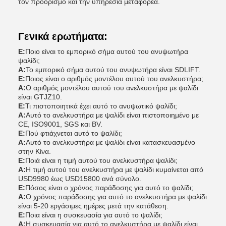
τον προορισμό και την υπηρεσία μεταφορέα.
Γενικά ερωτήματα:
Ε:
Ποιο είναι το εμπορικό σήμα αυτού του ανυψωτήρα
ψαλίδι;
Α:
Το εμπορικό σήμα αυτού του ανυψωτήρα είναι SDLIFT.
Ε:
Ποιος είναι ο αριθμός μοντέλου αυτού του ανελκυστήρα;
Α:
Ο αριθμός μοντέλου αυτού του ανελκυστήρα με ψαλίδι
είναι GTJZ10.
Ε:
Τι πιστοποιητικά έχει αυτό το ανυψωτικό ψαλίδι;
Α:
Αυτό το ανελκυστήρα με ψαλίδι είναι πιστοποιημένο με
CE, ISO9001, SGS και BV.
Ε:
Πού φτιάχνεται αυτό το ψαλίδι;
Α:
Αυτό το ανελκυστήρα με ψαλίδι είναι κατασκευασμένο
στην Κίνα.
Ε:
Ποιά είναι η τιμή αυτού του ανελκυστήρα ψαλίδι;
Α:
Η τιμή αυτού του ανελκυστήρα με ψαλίδι κυμαίνεται από
USD9980 έως USD15800 ανά σύνολο.
Ε:
Πόσος είναι ο χρόνος παράδοσης για αυτό το ψαλίδι;
Α:
Ο χρόνος παράδοσης για αυτό το ανελκυστήρα με ψαλίδι
είναι 5-20 εργάσιμες ημέρες μετά την κατάθεση.
Ε:
Ποια είναι η συσκευασία για αυτό το ψαλίδι;
Α:
Η συσκευασία για αυτό το ανελκυστήρα με ψαλίδι είναι