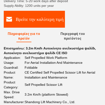
Delivery Time: 5-20 work days after deposit
Supply Ability: 1200 units per year
Βρείτε την καλύτερη τιμή
Πληροφορίες για το
Περιγραφή του
προϊόν
προϊόντος
Επισημαίνω:
3.2m Km/h Αυτοκίνητο ανελκυστήρα ψαλίδι
,
Αυτοκίνητο ανελκυστήρα ψαλίδι CE ISO
Application:
Self Propelled Work Platform
Usage:
For Aerial Installation And Maintenance
Guardrail:
Foldable
Product
CE Certified Self Propelled Scissor Lift for Aerial
Name:
Installation and Maintenance
Product
Self Propelled Scissor Lift
Category:
Max. Drive
3.2m Km/h (platform Stowed)
Speed:
Manufacturer:
Shandong Lift Machinery Co., Ltd.