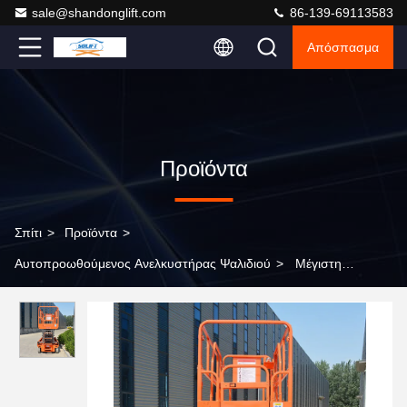
sale@shandonglift.com
86-139-69113583
Απόσπασμα
Προϊόντα
Σπίτι
>
Προϊόντα
>
Αυτοπροωθούμενος Ανελκυστήρας Ψαλιδιού
>
Μέγιστη
ταχύτητα κίνησης 3,2m Km/h Αυτοκίνητο ανελκυστήρα ψαλίδι με
πιστοποίηση CE ISO