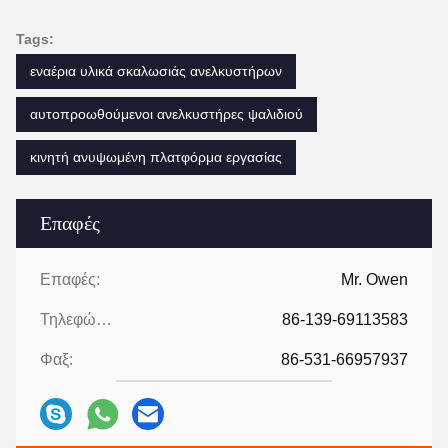
Tags:
εναέρια υλικά σκαλωσιάς ανελκυστήρων
αυτοπροωθούμενοι ανελκυστήρες ψαλιδιού
κινητή ανυψωμένη πλατφόρμα εργασίας
Επαφές
Επαφές:
Mr. Owen
Τηλεφώνημα:
86-139-69113583
Φαξ:
86-531-66957937