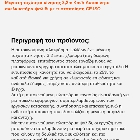
Μέγιστη ταχύτητα κίνησης 3,2m Km/h Αυτοκίνητο
ανελκυστήρα ψαλίδι με πιστοποίηση CE ISO
Περιγραφή του προϊόντος:
Η αυτοκινούμενη πλατφόρμα ψαλίδων έχει μέγιστη
ταχύτητα κίνησης 3,2 εκατ. χλμ/ώρα (παγιδευμένη
πλατφόρμα), επιτρέποντας στους εργαζόμενους να
μετακινούνται γρήγορα και αποτελεσματικά στο εργοτάξιο.Η
εντυπωσιακή ικανότητά του να διαχωρίζει το 25% το
καθιστά ιδανικό για χρήση σε κλιμακωτές επιφάνειες και
ανώμαλο έδαφος, παρέχοντας ανώτερη σταθερότητα και
έλεγχο.
Αυτή η αυτοκινούμενη πλατφόρμα εργασίας είναι ιδανική για
μια ποικιλία εφαρμογών, συμπεριλαμβανομένων των
εργασιών κατασκευής, συντήρησης και επισκευής.ενώ η
ανθεκτική κατασκευή του εξασφαλίζει τη μέγιστη ασφάλεια
και αντοχή.
Με την αυτοκινούμενη πλατφόρμα ψαλίδι, οι εργαζόμενοι
μπορούν να απολαμβάνουν μια σειρά από χαρακτηριστικά
που κάνουν τη δουλειά τους ευκολότερη και πιο
αποτελεσματική.Η πλατφόρμα είναι εξοπλισμένη με ένα