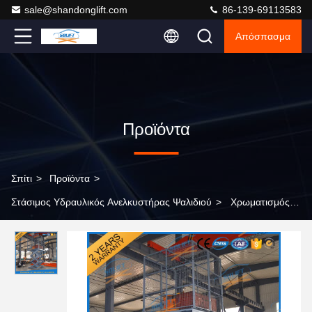
sale@shandonglift.com
86-139-69113583
Απόσπασμα
Προϊόντα
Σπίτι
>
Προϊόντα
>
Στάσιμος Υδραυλικός Ανελκυστήρας Ψαλιδιού
>
Χρωματισμός /
Ζυθοποιία Σταθερός υδραυλικός ανελκυστήρας ψαλίδων για
αποθήκη / εργοστάσιο / γκαράζ