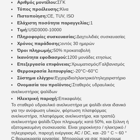
Αριθμός μοντέλου:
ΣΓΚ
Τόπος προέλευσης:
Κίνα
Πιστοποίηση:
CE, TUV, ISO
Ελάχιστη ποσότητα παραγγελίας:
1
Τιμή:
USD3000-10000
Πληροφορίες συσκευασίας:
Δαχτυλιδιές συσκευασίες
Χρόνος παράδοσης:
εντός 30 ημερών
Όροι πληρωμής:
50% προκαταβολή
Ικανότητα εφοδιασμού:
1200 μονάδες ετησίως
Επεξεργασία επιφάνειας:
Χρωματισμός/Γαλβανισμός
Θερμοκρασία λειτουργίας:
-20°C~60°C
Σύστημα ελέγχου:
Εγχειρίδιο/ηλεκτρικό/τηλεχειριστήριο
Ονομασία του προϊόντος:
Σταθερός υδραυλικός
ανελκυστήρας ψαλίδων
Ηλεκτρική παροχή:
Επικεφαλής
Το σταθερό υδραυλικό ανελκυστήρα με ψαλίδι είναι ιδανικό
για την ανύψωση υλικών, φόρτωση πλατφόρμας
ανελκυστήρα, πλατφόρμας ανελκυστήρα, και τραπέζι
ανελκυστήρα ψαλίδι.Όροι πληρωμής κατά 50%, και ξύλινη ή
εξατομικευμένη συσκευασία. Είναι χειροκίνητο / ηλεκτρικό /
τηλεχειρισμό, παροχή ενέργειας AC / DC, και -20 ° C ~ 60 °
C θερμοκρασία εργασίας. Μπορούμε να σας παρέχουμε