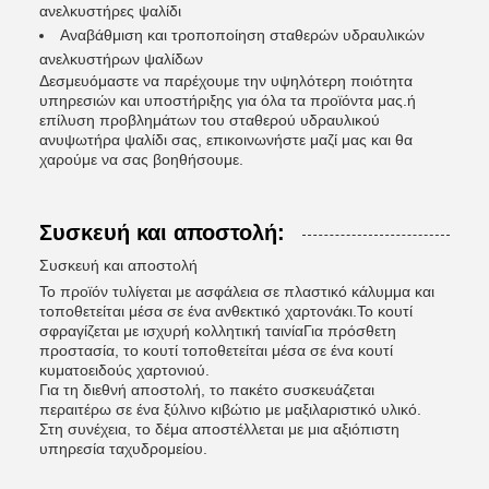
ανελκυστήρες ψαλίδι
Αναβάθμιση και τροποποίηση σταθερών υδραυλικών
ανελκυστήρων ψαλίδων
Δεσμευόμαστε να παρέχουμε την υψηλότερη ποιότητα
υπηρεσιών και υποστήριξης για όλα τα προϊόντα μας.ή
επίλυση προβλημάτων του σταθερού υδραυλικού
ανυψωτήρα ψαλίδι σας, επικοινωνήστε μαζί μας και θα
χαρούμε να σας βοηθήσουμε.
Συσκευή και αποστολή:
Συσκευή και αποστολή
Το προϊόν τυλίγεται με ασφάλεια σε πλαστικό κάλυμμα και
τοποθετείται μέσα σε ένα ανθεκτικό χαρτονάκι.Το κουτί
σφραγίζεται με ισχυρή κολλητική ταινίαΓια πρόσθετη
προστασία, το κουτί τοποθετείται μέσα σε ένα κουτί
κυματοειδούς χαρτονιού.
Για τη διεθνή αποστολή, το πακέτο συσκευάζεται
περαιτέρω σε ένα ξύλινο κιβώτιο με μαξιλαριστικό υλικό.
Στη συνέχεια, το δέμα αποστέλλεται με μια αξιόπιστη
υπηρεσία ταχυδρομείου.