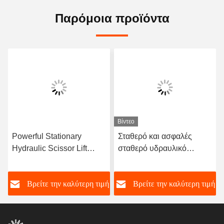
Παρόμοια προϊόντα
Βίντεο
Powerful Stationary
Σταθερό και ασφαλές
Hydraulic Scissor Lift
σταθερό υδραυλικό
Table for Smooth and Safe
ανελκυστήρα ψαλίδι για
Lifting of Heavy Goods
αποθήκη φορτίου πίνακα
ή
Βρείτε την καλύτερη τιμή
Βρείτε την καλύτερη τιμή
ανελκυστήρα ψαλίδι