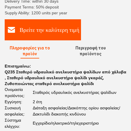
Delivery Time: within 30 days
Payment Terms: 50% deposit
Supply Ability: 1200 units per year
Βρείτε την καλύτερη τιμή
Πληροφορίες για το
Περιγραφή του
προϊόν
προϊόντος
Επισημαίνω:
Q235 Σταθερό υδραυλικό ανελκυστήρα ψαλίδων από χάλυβα
,
Σταθερό υδραυλικό ανελκυστήρα ψαλίδι γκαράζ
,
Ζυθοποιώντας σταθερό ανελκυστήρα ψαλίδι
Ονομασία
Σταθερός υδραυλικός ανελκυστήρας ψαλίδων
προϊόντος:
Εγγύηση:
2 έτη
Συσκευή
Διάταξη ασφαλείας/Διακόπτης ορίου ασφαλείας/
ασφαλείας:
Δακτυλίδι διακοπής κινδύνου
Σύστημα
Εγχειρίδιο/ηλεκτρικό/τηλεχειριστήριο
ελέγχου: