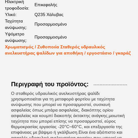
Ηλεκτρική
Επικεφαλής
τροφοδοσία:
Υλικό:
Q235 Χάλυβας
Ταχύτητα
Προσαρμοσμένο
ανύψωσης:
Υψόμετρο
Προσαρμοσμένο
ανύψωσης:
Χρωματισμός / Ζυθοποιία Σταθερός υδραυλικός
ανελκυστήρας ψαλίδων για αποθήκη / εργοστάσιο / γκαράζ
Περιγραφή του προϊόντος:
Ο σταθερός υδραυλικός ανελκυστήρας ψαλίδι
χρησιμοποιείται για τη μεταφορά φορτίου με ταχύτητα
ανύψωσης που μπορεί να προσαρμοστεί, συσκευή
ασφαλείας όπως μπάρα ασφαλείας, διακόπτης ορίου
ασφαλείας και κουμπί διακοπής έκτακτης ανάγκης,μειωτική
ταχύτητα που μπορεί επίσης να προσαρμοστεί, εύρος
θερμοκρασίας εργασίας -20°C~60°C, και επεξεργασία της
επιφάνειας με βάψιμο ή γκάλβωση.Είναι ένα αξιόπιστο και
ασφαλές υδραυλικό ανελκυστήρα φορτίου που μπορεί να