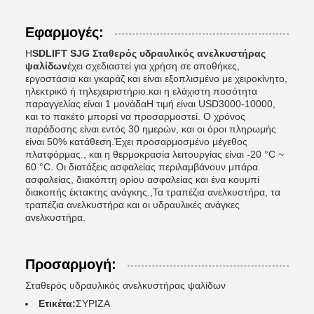
Εφαρμογές:
Η
SDLIFT SJG Σταθερός υδραυλικός ανελκυστήρας
ψαλίδων
έχει σχεδιαστεί για χρήση σε αποθήκες,
εργοστάσια και γκαράζ και είναι εξοπλισμένο με χειροκίνητο,
ηλεκτρικό ή τηλεχειριστήριο.και η ελάχιστη ποσότητα
παραγγελίας είναι 1 μονάδαΗ τιμή είναι USD3000-10000,
και το πακέτο μπορεί να προσαρμοστεί. Ο χρόνος
παράδοσης είναι εντός 30 ημερών, και οι όροι πληρωμής
είναι 50% κατάθεση.Έχει προσαρμοσμένο μέγεθος
πλατφόρμας., και η θερμοκρασία λειτουργίας είναι -20 °C ~
60 °C. Οι διατάξεις ασφαλείας περιλαμβάνουν μπάρα
ασφαλείας, διακόπτη ορίου ασφαλείας και ένα κουμπί
διακοπής έκτακτης ανάγκης.,Τα τραπέζια ανελκυστήρα, τα
τραπέζια ανελκυστήρα και οι υδραυλικές ανάγκες
ανελκυστήρα.
Προσαρμογή:
Σταθερός υδραυλικός ανελκυστήρας ψαλίδων
Ετικέτα:
ΣΥΡΙΖΑ