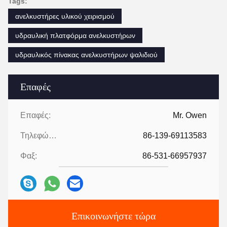
Tags:
ανελκυστήρες υλικού χειρισμού
υδραυλική πλατφόρμα ανελκυστήρων
υδραυλικός πίνακας ανελκυστήρων ψαλιδιού
Επαφές
Επαφές:
Mr. Owen
Τηλεφώνημα:
86-139-69113583
Φαξ:
86-531-66957937
Επικοινωνήστε τώρα