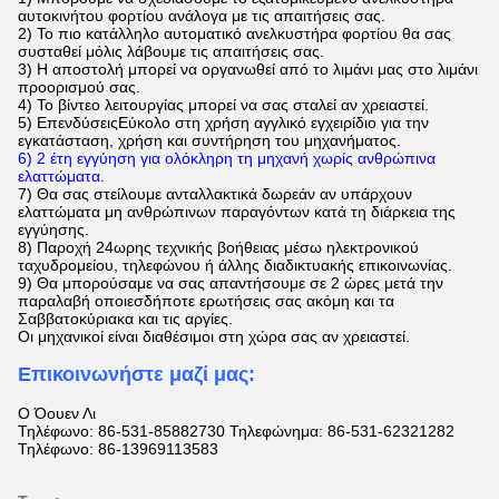
αυτοκινήτου φορτίου ανάλογα με τις απαιτήσεις σας.
2) Το πιο κατάλληλο αυτοματικό ανελκυστήρα φορτίου θα σας
συσταθεί μόλις λάβουμε τις απαιτήσεις σας.
3) Η αποστολή μπορεί να οργανωθεί από το λιμάνι μας στο λιμάνι
προορισμού σας.
4) Το βίντεο λειτουργίας μπορεί να σας σταλεί αν χρειαστεί.
5) Επενδύσεις
Εύκολο στη χρήση αγγλικό εγχειρίδιο για την
εγκατάσταση, χρήση και συντήρηση του μηχανήματος.
6) 2 έτη εγγύηση για ολόκληρη τη μηχανή χωρίς ανθρώπινα
ελαττώματα.
7) Θα σας στείλουμε ανταλλακτικά δωρεάν αν υπάρχουν
ελαττώματα μη ανθρώπινων παραγόντων κατά τη διάρκεια της
εγγύησης.
8) Παροχή 24ωρης τεχνικής βοήθειας μέσω ηλεκτρονικού
ταχυδρομείου, τηλεφώνου ή άλλης διαδικτυακής επικοινωνίας.
9) Θα μπορούσαμε να σας απαντήσουμε σε 2 ώρες μετά την
παραλαβή οποιεσδήποτε ερωτήσεις σας ακόμη και τα
Σαββατοκύριακα και τις αργίες.
Οι μηχανικοί είναι διαθέσιμοι στη χώρα σας αν χρειαστεί.
Επικοινωνήστε μαζί μας:
Ο Όουεν Λι
Τηλέφωνο: 86-531-85882730 Τηλεφώνημα: 86-531-62321282
Τηλέφωνο: 86-13969113583