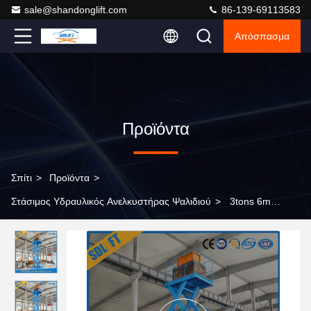
sale@shandonglift.com
86-139-69113583
Απόσπασμα
Προϊόντα
Σπίτι
>
Προϊόντα
>
Στάσιμος Υδραυλικός Ανελκυστήρας Ψαλιδιού
>
3tons 6m
επιτραπέζια πλατφόρμα ανελκυστήρων φορτίου ανελκυστήρων
ψαλιδιού αποθηκών εμπορευμάτων στάσιμη υδραυλική