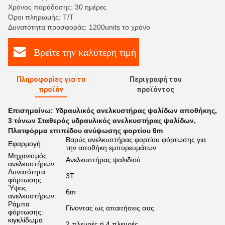
Χρόνος παράδοσης: 30 ημέρες
Όροι πληρωμής: T/T
Δυνατότητα προσφοράς: 1200units το χρόνο
Βρείτε την καλύτερη τιμή
Πληροφορίες για το
Περιγραφή του
προϊόν
προϊόντος
Επισημαίνω:
Υδραυλικός ανελκυστήρας ψαλίδων αποθήκης
,
3 τόνων Σταθερός υδραυλικός ανελκυστήρας ψαλίδων
,
Πλατφόρμα επιπέδου ανύψωσης φορτίου 6m
Βαρύς ανελκυστήρας φορτίου φόρτωσης για
Εφαρμογή:
την αποθήκη εμπορευμάτων
Μηχανισμός
Ανελκυστήρας ψαλιδιού
ανελκυστήρων:
Δυνατότητα
3T
φόρτωσης:
Ύψος
6m
ανελκυστήρων:
Ράμπα
Γίνοντας ως απαιτήσεις σας
φόρτωσης:
κιγκλίδωμα
2 πλευρές ή 4 πλευρές