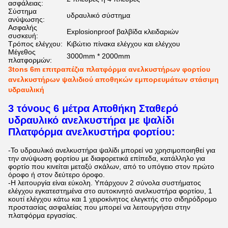
ασφάλειας:
Σύστημα
υδραυλικό σύστημα
ανύψωσης:
Ασφαλής
Explosionproof βαλβίδα κλειδαριών
συσκευή:
Τρόπος ελέγχου:
Κιβώτιο πίνακα ελέγχου και ελέγχου
Μέγεθος
3000mm * 2000mm
πλατφορμών:
3tons 6m επιτραπέζια πλατφόρμα ανελκυστήρων φορτίου
ανελκυστήρων ψαλιδιού αποθηκών εμπορευμάτων στάσιμη
υδραυλική
3 τόνους 6 μέτρα Αποθήκη Σταθερό
υδραυλικό ανελκυστήρα με ψαλίδι
Πλατφόρμα ανελκυστήρα φορτίου:
-
Το υδραυλικό ανελκυστήρα ψαλίδι μπορεί να χρησιμοποιηθεί για
την ανύψωση φορτίου με διαφορετικά επίπεδα, κατάλληλο για
φορτίο που κινείται μεταξύ σκάλων, από το υπόγειο στον πρώτο
όροφο ή στον δεύτερο όροφο.
-
Η λειτουργία είναι εύκολη. Υπάρχουν 2 σύνολα συστήματος
ελέγχου εγκατεστημένα στο αυτοκινητό ανελκυστήρα φορτίου, 1
κουτί ελέγχου κάτω και 1 χειροκίνητος ελεγκτής στο σιδηρόδρομο
προστασίας ασφαλείας που μπορεί να λειτουργήσει στην
πλατφόρμα εργασίας.