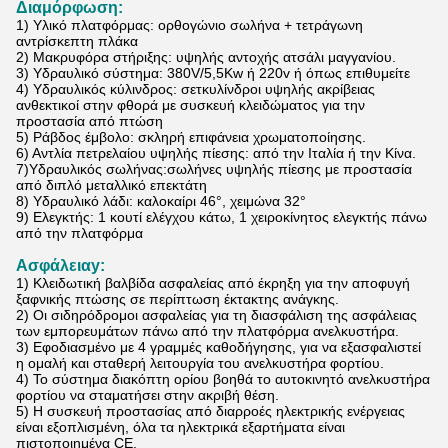
Διαμόρφωση:
1) Υλικό πλατφόρμας: ορθογώνιο σωλήνα + τετράγωνη
αντρίσκεπτη πλάκα
2) Μακρυφόρα στήριξης: υψηλής αντοχής ατσάλι μαγγανίου.
3) Υδραυλικό σύστημα: 380V/5,5Kw ή 220v ή όπως επιθυμείτε
4) Υδραυλικός κύλινδρος: σετ
κυλίνδροι υψηλής ακρίβειας
ανθεκτικοί στην φθορά με συσκευή κλειδώματος για την
προστασία από πτώση
5) Ράβδος έμβολο: σκληρή επιφάνεια χρωματοποίησης.
6) Αντλία πετρελαίου υψηλής πίεσης: από την Ιταλία ή την Κίνα.
7)
Υδραυλικός σωλήνας:
σωλήνες υψηλής πίεσης με προστασία
από διπλό μεταλλικό επεκτάτη
8) Υδραυλικό λάδι: καλοκαίρι 46°, χειμώνα 32°
9) Ελεγκτής: 1 κουτί ελέγχου κάτω, 1 χειροκίνητος ελεγκτής πάνω
από την πλατφόρμα
Ασφάλεια
y
:
1) Κλειδωτική βαλβίδα ασφαλείας από έκρηξη για την αποφυγή
ξαφνικής πτώσης σε περίπτωση έκτακτης ανάγκης.
2) Οι σιδηρόδρομοι ασφαλείας για τη διασφάλιση της ασφάλειας
των εμπορευμάτων πάνω από την πλατφόρμα ανελκυστήρα.
3) Εφοδιασμένο με 4 γραμμές καθοδήγησης, για να εξασφαλιστεί
η ομαλή και σταθερή λειτουργία του ανελκυστήρα φορτίου.
4) Το σύστημα διακόπτη ορίου βοηθά το αυτοκινητό ανελκυστήρα
φορτίου να σταματήσει στην ακριβή θέση.
5) Η συσκευή προστασίας από διαρροές ηλεκτρικής ενέργειας
είναι εξοπλισμένη, όλα τα ηλεκτρικά εξαρτήματα είναι
πιστοποιημένα CE.