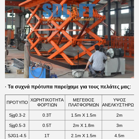
Τα συχνά πρότυπα παρείχαμε για τους πελάτες μας:
·
ΧΩΡΗΤΙΚΟΤΗΤΑ
ΜΕΓΕΘΟΣ
ΥΨΟΣ
ΠΡΟΤΥΠΟ
ΦΟΡΤΙΩΝ
ΠΛΑΤΦΟΡΜΩΝ
ΑΝΕΛΚΥΣΤΗΡΩΝ
Sjg0.3-2
0.3T
1.5m X 1.5m
2m
Sjg0.5-3
0.5T
2m X 1.8m
3m
SJG1-4.5
1T
2.1m X 1.5m
4.5m