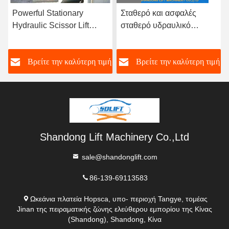
Σταθερό και ασφαλές
Προσαρμόσιμο σταθερό
σταθερό υδραυλικό
υδραυλικό ανελκυστήρα
ανελκυστήρα ψαλίδι για
ψαλίδων για βαρύ φορτίο
αποθήκη φορτίου πίνακα
και προσαρμόσιμο
ή
Βρείτε την καλύτερη τιμή
Βρείτε την καλύτερη τιμή
ανελκυστήρα ψαλίδι
χειρισμό φορτίου
Shandong Lift Machinery Co.,Ltd
sale@shandonglift.com
86-139-69113583
Ωκεάνια πλατεία Hopsca, υπο- περιοχή Tangye, τομέας
Jinan της πειραματικής ζώνης ελεύθερου εμπορίου της Κίνας
(Shandong), Shandong, Κίνα