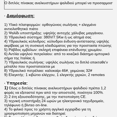
Ο
διπλός πίνακας ανελκυστήρων ψαλιδιού
μπορεί να προσαρμοστεί
Διαμόρφωση:
·
1) Υλικό πλατφορμών: ορθογώνιος σωλήνας + ελεγμένο
αντιολισθητικό πιάτο
2) Ψαλίδι υποστήριξης: υψηλής αντοχής χάλυβας μαγγάνιου.
3) Υδραυλικό σύστημα: 380V/7.5Kw ή ως αίτημά σας
4) Υδραυλικός κύλινδρος: κύλινδροι ένδυση-αντίστασης υψηλής
ακρίβειας με τη συσκευή κλειδώματος για την προστασία πτώσης
5) Ράβδος εμβόλων: σκληρή επιφάνεια επένδυσης χρωμίου.
6) Αντλία υψηλού πετρελαίου: από το κινεζικό διάσημο εμπορικό
σήμα της Ιταλίας ή.
7) Υδραυλικός σωλήνας: υψηλός σωλήνας το διπλό επεκταθε'ν
μέταλλο που προστατεύεται με
8) Υδραυλικό πετρέλαιο: καλοκαίρι 46#, χειμώνας 32#
9) Ελεγκτής: 1 κιβώτιο ελέγχου, 1 ελεγκτής χεριών, 2 remotes
Υπηρεσία:
·
1)
Όλος ο διπλός
πίνακας
ανελκυστήρων ψαλιδιού πρέπει 1,2
φορές να εξεταστεί πριν από την αποστολή, ποιότητα 100%.
2) 2 έτη εξουσιοδότησης, με την πιστοποίηση CE.
3) τεχνική υποστήριξη 24 ωρών με ηλεκτρονικό ταχυδρομείο,
τηλέφωνο ή βίντεο on-line.
4) Το φιλικό προς το χρήστη αγγλικό εγχειρίδιο για τη
χρησιμοποίηση μηχανών και διατηρεί.