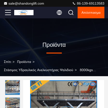
sale@shandonglift.com
86-139-69113583
Απόσπασμα
Προϊόντα
Σπίτι
>
Προϊόντα
>
Στάσιμος Υδραυλικός Ανελκυστήρας Ψαλιδιού
>
8000kgs
επιτραπέζια CE έγκριση ανελκυστήρων ψαλιδιού συνήθειας
φορτίων βαρέων καθηκόντων