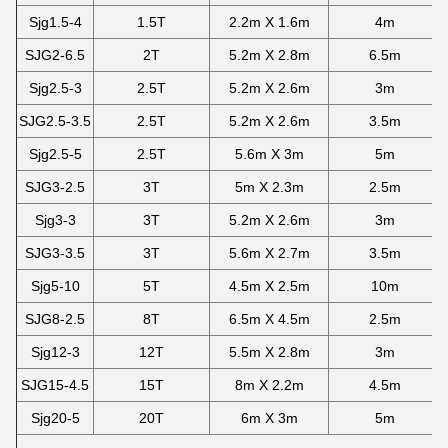
Sjg1.5-4
1.5T
2.2m X 1.6m
4m
SJG2-6.5
2T
5.2m X 2.8m
6.5m
Sjg2.5-3
2.5T
5.2m X 2.6m
3m
SJG2.5-3.5
2.5T
5.2m X 2.6m
3.5m
Sjg2.5-5
2.5T
5.6m X 3m
5m
SJG3-2.5
3T
5m X 2.3m
2.5m
Sjg3-3
3T
5.2m X 2.6m
3m
SJG3-3.5
3T
5.6m X 2.7m
3.5m
Sjg5-10
5T
4.5m X 2.5m
10m
SJG8-2.5
8T
6.5m X 4.5m
2.5m
Sjg12-3
12T
5.5m X 2.8m
3m
SJG15-4.5
15T
8m X 2.2m
4.5m
Sjg20-5
20T
6m X 3m
5m