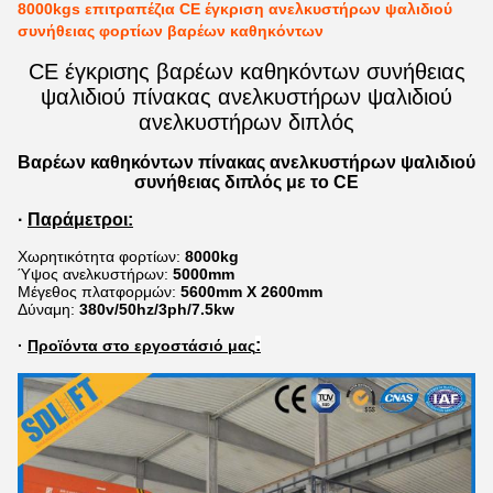
8000kgs επιτραπέζια CE έγκριση ανελκυστήρων ψαλιδιού
συνήθειας φορτίων βαρέων καθηκόντων
CE έγκρισης βαρέων καθηκόντων συνήθειας
ψαλιδιού πίνακας ανελκυστήρων ψαλιδιού
ανελκυστήρων διπλός
Βαρέων καθηκόντων πίνακας ανελκυστήρων ψαλιδιού
συνήθειας διπλός με το CE
·
Παράμετροι:
Χωρητικότητα φορτίων:
8000kg
Ύψος ανελκυστήρων:
5000mm
Μέγεθος πλατφορμών:
5600mm X 2600mm
Δύναμη:
380v/50hz/3ph/7.5kw
:
·
Προϊόντα στο εργοστάσιό μας