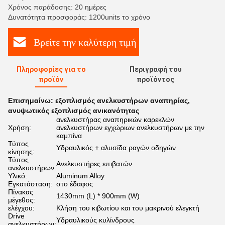
Χρόνος παράδοσης: 20 ημέρες
Δυνατότητα προσφοράς: 1200units το χρόνο
Βρείτε την καλύτερη τιμή
Πληροφορίες για το
Περιγραφή του
προϊόν
προϊόντος
Επισημαίνω:
εξοπλισμός ανελκυστήρων αναπηρίας
,
ανυψωτικός εξοπλισμός ανικανότητας
ανελκυστήρας αναπηρικών καρεκλών
Χρήση:
ανελκυστήρων εγχώριων ανελκυστήρων με την
καμπίνα
Τύπος
Υδραυλικός + αλυσίδα ραγών οδηγών
κίνησης:
Τύπος
Ανελκυστήρες επιβατών
ανελκυστήρων:
Υλικό:
Aluminum Alloy
Εγκατάσταση:
στο έδαφος
Πίνακας
1430mm (L) * 900mm (W)
μέγεθος:
ελέγχου:
Κλήση του κιβωτίου και του μακρινού ελεγκτή
Drive
Υδραυλικούς κυλίνδρους
ανελκυστήρων: