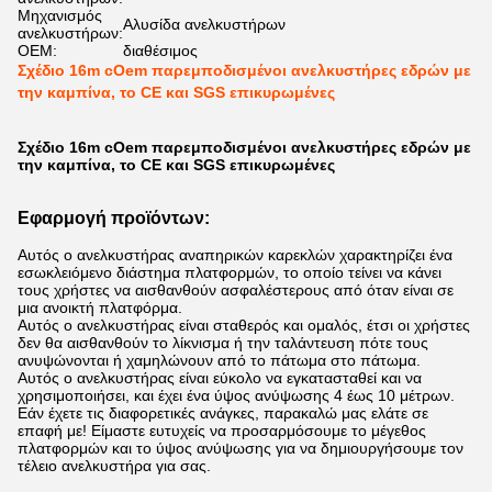
Μηχανισμός
Αλυσίδα ανελκυστήρων
ανελκυστήρων:
OEM:
διαθέσιμος
Σχέδιο 16m cOem παρεμποδισμένοι ανελκυστήρες εδρών με
την καμπίνα, το CE και SGS επικυρωμένες
Σχέδιο 16m cOem παρεμποδισμένοι ανελκυστήρες εδρών με
την καμπίνα, το CE και SGS επικυρωμένες
Εφαρμογή προϊόντων:
Αυτός ο ανελκυστήρας αναπηρικών καρεκλών χαρακτηρίζει ένα
εσωκλειόμενο διάστημα πλατφορμών, το οποίο τείνει να κάνει
τους χρήστες να αισθανθούν ασφαλέστερους από όταν είναι σε
μια ανοικτή πλατφόρμα.
Αυτός ο ανελκυστήρας είναι σταθερός και ομαλός, έτσι οι χρήστες
δεν θα αισθανθούν το λίκνισμα ή την ταλάντευση πότε τους
ανυψώνονται ή χαμηλώνουν από το πάτωμα στο πάτωμα.
Αυτός ο ανελκυστήρας είναι εύκολο να εγκατασταθεί και να
χρησιμοποιήσει, και έχει ένα ύψος ανύψωσης 4 έως 10 μέτρων.
Εάν έχετε τις διαφορετικές ανάγκες, παρακαλώ μας ελάτε σε
επαφή με! Είμαστε ευτυχείς να προσαρμόσουμε το μέγεθος
πλατφορμών και το ύψος ανύψωσης για να δημιουργήσουμε τον
τέλειο ανελκυστήρα για σας.