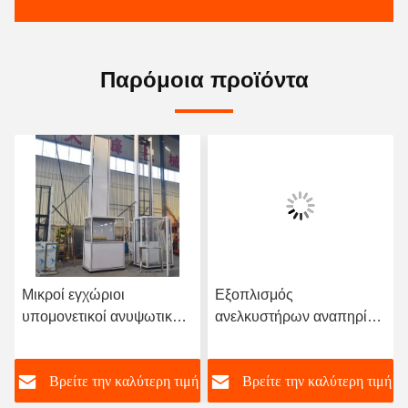
Παρόμοια προϊόντα
Βίντεο
ροί εγχώριοι
Εξοπλισμός
ανοξε
ομονετικοί ανυψωτικοί
ανελκυστήρων αναπηρίας
ανελκ
ελκυστήρες
για τα με ειδικές ανάγκες
πλατφ
άτομα
καρεκ
Βρείτε την καλύτερη τιμή
Βρείτε την καλύτερη τιμή
Βρ
κάθετο
διακόπ