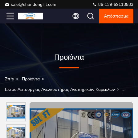
sale@shandonglift.com
86-139-69113583
Απόσπασμα
Προϊόντα
Σπίτι
>
Προϊόντα
>
Εκτός Λειτουργίας Ανελκυστήρας Αναπηρικών Καρεκλών
>
Σχέδιο 16m cOem παρεμποδισμένοι ανελκυστήρες εδρών με την
καμπίνα, το CE και SGS επικυρωμένες