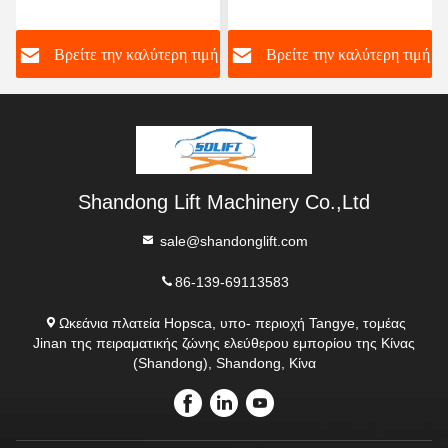
Safe
ανελκυστήρα ψαλίδι για
ψαλίδων για βαρύ φορτίο
αποθήκη φορτίου πίνακα
και προσαρμόσιμο
 τιμή
Βρείτε την καλύτερη τιμή
Βρείτε την καλύτερη τιμ
ανελκυστήρα ψαλίδι
χειρισμό φορτίου
Shandong Lift Machinery Co.,Ltd
sale@shandonglift.com
86-139-69113583
Ωκεάνια πλατεία Hopsca, υπο- περιοχή Tangye, τομέας
Jinan της πειραματικής ζώνης ελεύθερου εμπορίου της Κίνας
(Shandong), Shandong, Κίνα