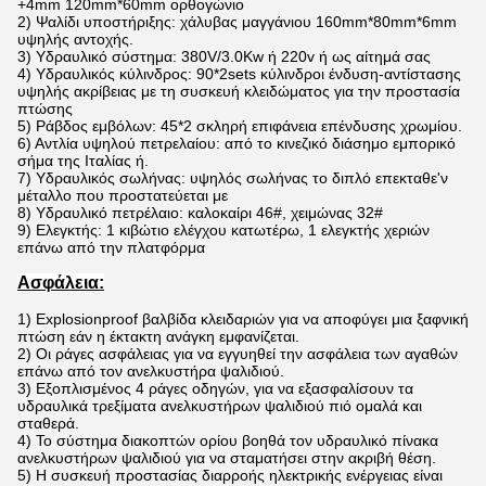
+4mm 120mm*60mm ορθογώνιο
2) Ψαλίδι υποστήριξης: χάλυβας μαγγάνιου 160mm*80mm*6mm
υψηλής αντοχής.
3) Υδραυλικό σύστημα: 380V/3.0Kw ή 220v ή ως αίτημά σας
4) Υδραυλικός κύλινδρος: 90*2sets κύλινδροι ένδυση-αντίστασης
υψηλής ακρίβειας με τη συσκευή κλειδώματος για την προστασία
πτώσης
5) Ράβδος εμβόλων: 45*2 σκληρή επιφάνεια επένδυσης χρωμίου.
6) Αντλία υψηλού πετρελαίου: από το κινεζικό διάσημο εμπορικό
σήμα της Ιταλίας ή.
7)
Υδραυλικός σωλήνας: υψηλός σωλήνας το διπλό επεκταθε'ν
μέταλλο που προστατεύεται με
8)
Υδραυλικό πετρέλαιο: καλοκαίρι 46#, χειμώνας 32#
9)
Ελεγκτής: 1 κιβώτιο ελέγχου κατωτέρω, 1 ελεγκτής χεριών
επάνω από την πλατφόρμα
Ασφάλεια:
1)
Explosionproof βαλβίδα κλειδαριών για να αποφύγει μια ξαφνική
πτώση εάν η έκτακτη ανάγκη εμφανίζεται.
2)
Οι ράγες ασφάλειας για να εγγυηθεί την ασφάλεια των αγαθών
επάνω από
τον ανελκυστήρα ψαλιδιού
.
3)
Εξοπλισμένος 4 ράγες οδηγών, για να εξασφαλίσουν τα
υδραυλικά τρεξίματα ανελκυστήρων ψαλιδιού πιό ομαλά και
σταθερά.
4)
Το σύστημα διακοπτών ορίου βοηθά τον υδραυλικό πίνακα
ανελκυστήρων ψαλιδιού
για να σταματήσει στην ακριβή θέση.
5)
Η συσκευή προστασίας διαρροής ηλεκτρικής ενέργειας είναι