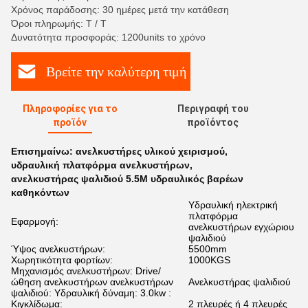
Χρόνος παράδοσης: 30 ημέρες μετά την κατάθεση
Όροι πληρωμής: T / T
Δυνατότητα προσφοράς: 1200units το χρόνο
Βρείτε την καλύτερη τιμή
Πληροφορίες για το
Περιγραφή του
προϊόν
προϊόντος
Επισημαίνω:
ανελκυστήρες υλικού χειρισμού
,
υδραυλική πλατφόρμα ανελκυστήρων
,
ανελκυστήρας ψαλιδιού 5.5M υδραυλικός βαρέων
καθηκόντων
Υδραυλική ηλεκτρική
πλατφόρμα
Εφαρμογή:
ανελκυστήρων εγχώριου
ψαλιδιού
Ύψος ανελκυστήρων:
5500mm
Χωρητικότητα φορτίων:
1000KGS
Μηχανισμός ανελκυστήρων: Drive/
ώθηση ανελκυστήρων ανελκυστήρων
Ανελκυστήρας ψαλιδιού
ψαλιδιού: Υδραυλική δύναμη: 3.0kw :
Κιγκλίδωμα:
2 πλευρές ή 4 πλευρές