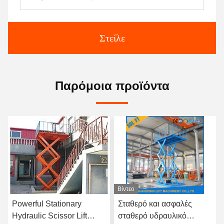
Στείλε
Παρόμοια προϊόντα
Βίντεο
Βίντεο
Σταθερό και ασφαλές
Προσαρμόσιμο σταθερό
σταθερό υδραυλικό
υδραυλικό ανελκυστήρα