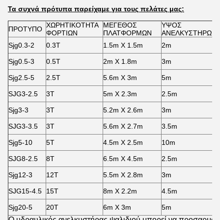
Τα συχνά πρότυπα παρείχαμε για τους πελάτες μας:
ΧΩΡΗΤΙΚΟΤΗΤΑ
ΜΕΓΕΘΟΣ
ΥΨΟΣ
ΠΡΟΤΥΠΟ
ΦΟΡΤΙΩΝ
ΠΛΑΤΦΟΡΜΩΝ
ΑΝΕΛΚΥΣΤΗΡΩΝ
Sjg0.3-2
0.3T
1.5m X 1.5m
2m
Sjg0.5-3
0.5T
2m X 1.8m
3m
Sjg2.5-5
2.5T
5.6m X 3m
5m
SJG3-2.5
3T
5m X 2.3m
2.5m
Sjg3-3
3T
5.2m X 2.6m
3m
SJG3-3.5
3T
5.6m X 2.7m
3.5m
Sjg5-10
5T
4.5m X 2.5m
10m
SJG8-2.5
8T
6.5m X 4.5m
2.5m
Sjg12-3
12T
5.5m X 2.8m
3m
SJG15-4.5
15T
8m X 2.2m
4.5m
Sjg20-5
20T
6m X 3m
5m
Ο υδραυλικός ανελκυστήρας ψαλιδιού
μπορεί να προσαρμοστ