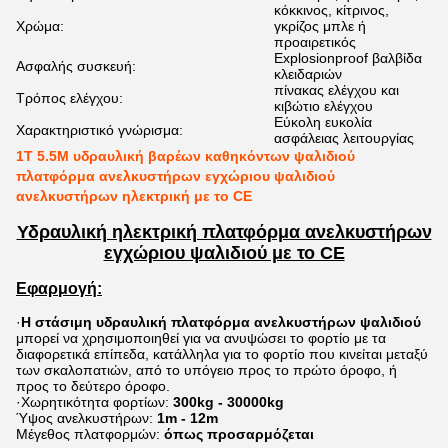
κόκκινος, κίτρινος,
Χρώμα:
γκρίζος μπλε ή
προαιρετικός
Explosionproof βαλβίδα
Ασφαλής συσκευή:
κλειδαριών
πίνακας ελέγχου και
Τρόπος ελέγχου:
κιβώτιο ελέγχου
Εύκολη ευκολία
Χαρακτηριστικό γνώρισμα:
ασφάλειας λειτουργίας
1T 5.5M υδραυλική βαρέων καθηκόντων ψαλιδιού
πλατφόρμα ανελκυστήρων εγχώριου ψαλιδιού
ανελκυστήρων ηλεκτρική με το CE
Υδραυλική ηλεκτρική πλατφόρμα ανελκυστήρων
εγχώριου ψαλιδιού με το CE
Εφαρμογή:
·
Η στάσιμη υδραυλική πλατφόρμα ανελκυστήρων ψαλιδιού
μπορεί να χρησιμοποιηθεί για να ανυψώσει το φορτίο με τα
διαφορετικά επίπεδα, κατάλληλα για το φορτίο που κινείται μεταξύ
των σκαλοπατιών, από το υπόγειο προς το πρώτο όροφο, ή
προς το δεύτερο όροφο.
·
Χωρητικότητα φορτίων:
300kg - 30000kg
Ύψος ανελκυστήρων:
1m - 12m
Μέγεθος πλατφορμών:
όπως προσαρμόζεται