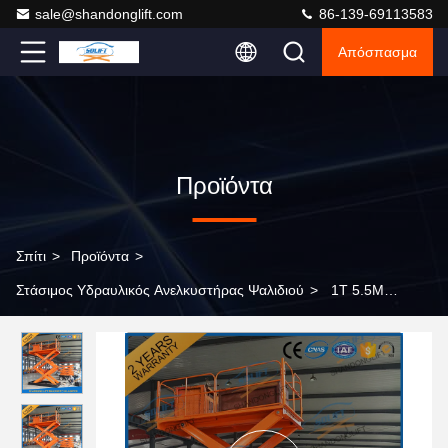
sale@shandonglift.com
86-139-69113583
Απόσπασμα
Προϊόντα
Σπίτι
>
Προϊόντα
>
Στάσιμος Υδραυλικός Ανελκυστήρας Ψαλιδιού
>
1T 5.5M
υδραυλική βαρέων καθηκόντων ψαλιδιού πλατφόρμα
ανελκυστήρων εγχώριου ψαλιδιού ανελκυστήρων ηλεκτρική με το
CE