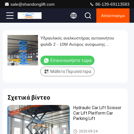
sale@shandonglift.com
86-139-69113583
Απόσπασμα
Play
Υδραυλικός ανελκυστήρας αυτοκινήτου
Υδραυλικός
Video
ψαλίδι 2 - 10M Ανύψος ανύψωσης
ανελκυστήρας
Εγχειρίδιο / PLC / τηλεχειριστήριο
αυτοκινήτου
Επικοινωνήστε τώρα
ψαλίδι
Μάθετε Περισσότερα
2
-
10M
Σχετικά βίντεο
Ανύψος
ανύψωσης
Hydraulic Car Lift Scissor
Car Lift Platform Car
Εγχειρίδιο
Parking Lift
/
ανελκυστήρας αυτοκινήτων
PLC
2025-09-24