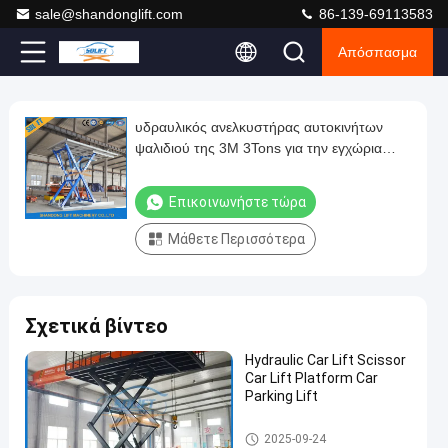
sale@shandonglift.com
86-139-69113583
Απόσπασμα
Loaded
:
0%
0:00
/
0:00
Auto
Play
Play
Play
Mute
Picture-
Fullscreen
Current
Duration
next
next
in-
Play
Picture
υδραυλικός ανελκυστήρας αυτοκινήτων
υδραυλικός
Time
Video
ψαλιδιού της 3M 3Tons για την εγχώρια
ανελκυστήρας
χρήση ανελκυστήρων χώρων στάθμευσης
αυτοκινήτων
αυτοκινήτων υπογείων
Επικοινωνήστε τώρα
ψαλιδιού
Μάθετε Περισσότερα
της
3M
3Tons
Σχετικά βίντεο
για
την
Hydraulic Car Lift Scissor
Car Lift Platform Car
εγχώρια
Parking Lift
χρήση
ανελκυστήρας αυτοκινήτων
ανελκυστήρων
2025-09-24