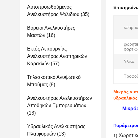
Αυτοπροωθούμενος
Επισημαίν
Ανελκυστήρας Ψαλιδιού
(35)
εφαρμο
Βόρειοι Ανελκυστήρες
Μαστών
(16)
χωρητι
Εκτός Λειτουργίας
φορτίω
Ανελκυστήρας Αναπηρικών
Υλικό:
Καρεκλών
(57)
Τροφοδ
Τηλεσκοπικό Ανυψωτικό
Μπούμας
(8)
Μικρός αυτ
Ανελκυστήρας Ανελκυστήρων
υδραυλικός 
Αποθηκών Εμπορευμάτων
Μικρό
(13)
Παράμετροι
Υδραυλικός Ανελκυστήρας
Πλατφορμών
(13)
Χωρητικ
1)