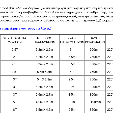
proof βαλβίδα κλειδαριών για να αποφύγει μια ξαφνική πτώση εάν η έκτ
μαδιακοπτώνορίουβοηθάτο
υδραυλικό σύστημα χώρων στάθμευσης αυ
προστασίαςδιαρροήςηλεκτρικής ενέργειαςείναιεξοπλισμένηεπάνω, όλα
αυλικό σύστημα χώρων στάθμευσης αυτοκινήτων
περνούν 1,2 φορές 
 παρείχαμε για τους πελάτες:
ΧΩΡΗΤΙΚΟΤΗΤΑ
ΜΕΓΕΘΟΣ
ΥΨΟΣ
ΒΑΘΟΣ
ΦΟΡΤΙΩΝ
ΠΛΑΤΦΟΡΜΩΝ
ΑΝΕΛΚΥΣΤΗΡΩΝ
ΚΟΙΛΩΜΑΤΩΝ
2.5T
5.2m X 2.6m
3m
700mm
220
2T
5.2m X 2.8m
6.5m
750mm
220
2.5T
5.2m X 2.6m
3.5m
800mm
220
2.5T
5.6m X 3m
5m
750mm
220
3T
5m X 2.3m
2.5m
750mm
220
3T
5.2m X 2.6m
3m
800mm
220
3T
5.6m X 2.7m
3.5m
800mm
220
5T
4.5m X 2.5m
10m
1150mm
220
8T
6.5m X 4.5m
2.5m
850mm
220