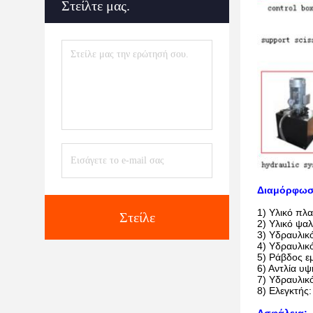
Στείλτε μας.
Διαμόρφωσ
1)
Υλικό πλ
Στείλε
2)
Υλικό ψα
3)
Υδραυλικ
4)
Υδραυλικό
5)
Ράβδος ε
6)
Αντλία υψ
7)
Υδραυλικό
8)
Ελεγκτής: