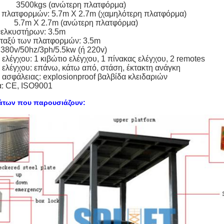
s (ανώτερη πλατφόρμα)
 πλατφορμών: 5.7m X 2.7m (χαμηλότερη πλατφόρμα)
 2.7m (ανώτερη πλατφόρμα)
νελκυστήρων: 3.5m
εταξύ των πλατφορμών: 3.5m
 380v/50hz/3ph/5.5kw (ή 220v)
 ελέγχου: 1 κιβώτιο ελέγχου, 1 πίνακας ελέγχου, 2 remotes
 ελέγχου: επάνω, κάτω από, στάση, έκτακτη ανάγκη
 ασφάλειας: explosionproof βαλβίδα κλειδαριών
α: CE, ISO9001
άτων που παρουσιάζουν: