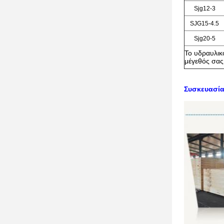
Sjg12-3
SJG15-4.5
Sjg20-5
Το
υδραυλικ
μέγεθός σας
Συσκευασία 