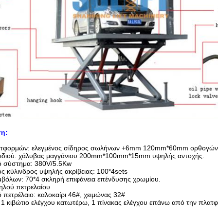
η:
ατφορμών: ελεγμένος σίδηρος σωλήνων +6mm 120mm*60mm ορθογών
λιδιού: χάλυβας μαγγάνιου 200mm*100mm*15mm υψηλής αντοχής.
ό σύστημα: 380V/5.5Kw
ς κύλινδρος υψηλής ακρίβειας: 100*4sets
μβόλων: 70*4 σκληρή επιφάνεια επένδυσης χρωμίου.
ηλού πετρελαίου
 πετρέλαιο: καλοκαίρι 46#, χειμώνας 32#
 1 κιβώτιο ελέγχου κατωτέρω, 1 πίνακας ελέγχου επάνω από την πλατ