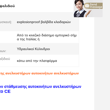
ψαλιδιού
υσκευή:
explosionproof βαλβίδα κλειδαριών
Από το κινεζικό διάσημο εμπορικό σήμ
α της Ιταλίας ή
Υδραυλικοί Κύλινδροι
ρων:
ξιδιού
κάτω από την πλατφόρμα
σης ανελκυστήρων αυτοκινήτων ανελκυστήρων
ων στάθμευσης αυτοκινήτων ανελκυστήρων
το CE