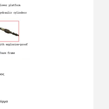
ιος
φόρμα