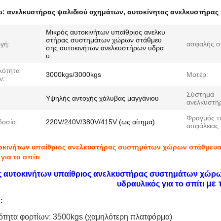
ω:
ανελκυστήρας ψαλιδιού οχημάτων
,
αυτοκίνητος ανελκυστήρας 
Μικρός αυτοκινήτων υπαίθριος ανελκυ
στήρας συστημάτων χώρων στάθμευ
γή:
ασφαλής σ
σης αυτοκινήτων ανελκυστήρων υδρα
υ
κότητα
3000kgs/3000kgs
Μοτέρ:
ν:
Σύστημα
Υψηλής αντοχής χάλυβας μαγγάνιου
ανελκυστή
Φραγμός τα
οσία:
220V/240V/380V/415V (ως αίτημα)
ασφάλειας:
οκινήτων υπαίθριος ανελκυστήρας συστημάτων χώρων στάθμευ
για το σπίτι
ς αυτοκινήτων υπαίθριος ανελκυστήρας συστημάτων χώρ
με 
υδραυλικός για το σπίτι
:
ότητα φορτίων: 3500kgs (χαμηλότερη πλατφόρμα)