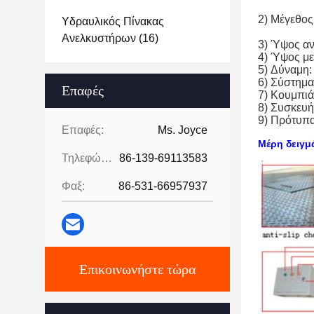
3500kg
2) Μέγεθος
Υδραυλικός Πίνακας
5.7m X
Ανελκυστήρων
(16)
3) Ύψος α
4) Ύψος μ
5) Δύναμη:
6) Σύστημα
Επαφές
7) Κουμπιά
8) Συσκευή
9) Πρότυπ
Επαφές:
Ms. Joyce
Μέρη δειγμ
Τηλεφώνημα:
86-139-69113583
Φαξ:
86-531-66957937
Επικοινωνήστε τώρα