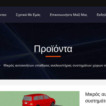
ίντεο
Σχετικά Με Εμάς
Επικοινωνήστε Μαζί Μας
Εκδηλ
Προϊόντα
>
Μικρός αυτοκινήτων υπαίθριος ανελκυστήρας συστημάτων χώρων 
Μικρός α
συστημάτ