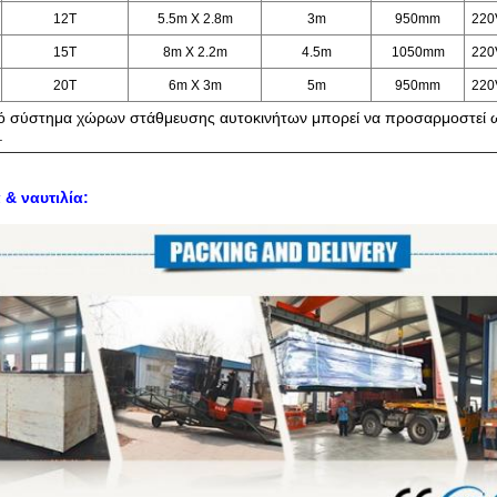
12T
5.5m X 2.8m
3m
950mm
220
15T
8m X 2.2m
4.5m
1050mm
220
20T
6m X 3m
5m
950mm
220
ό σύστημα χώρων στάθμευσης αυτοκινήτων
μπορεί να προσαρμοστεί 
.
& ναυτιλία: