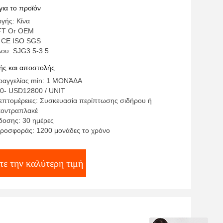
των ανελκυστήρων υδραυλικός για το
για το προϊόν
γής: Κίνα
FT Or OEM
: CE ISO SGS
λου: SJG3.5-3.5
ς και αποστολής
ραγγελίας min: 1 ΜΟΝΆΔΑ
0- USD12800 / UNIT
επτομέρειες: Συσκευασία περίπτωσης σιδήρου ή
κοντραπλακέ
οσης: 30 ημέρες
ροσφοράς: 1200 μονάδες το χρόνο
τε την καλύτερη τιμή