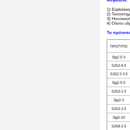
Ασφάλεια:
1)
Explosion
2
) Τοσύστη
3
) Ησυσκευή
4
) Όλοτο
υδρ
Τα πρότυπα
ΠΡΟΤΥΠΟ
Sjg2.5-3
SJG2-6.5
SJG2.5-3.5
Sjg2.5-5
SJG3-2.5
Sjg3-3
SJG3-3.5
Sjg5-10
SJG8-2.5