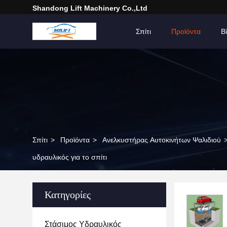
Shandong Lift Machinery Co.,Ltd
Σπίτι
Προϊόντα
Β
Σπίτι
>
Προϊόντα
>
Ανελκυστήρας Αυτοκινήτων Ψαλιδιού
υδραυλικός για το σπίτι
Κατηγορίες
Στάσιμος Υδραυλικός