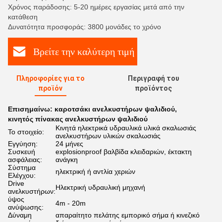
Χρόνος παράδοσης: 5-20 ημέρες εργασίας μετά από την
κατάθεση
Δυνατότητα προσφοράς: 3800 μονάδες το χρόνο
Βρείτε την καλύτερη τιμή
Πληροφορίες για το
Περιγραφή του
προϊόν
προϊόντος
Επισημαίνω:
καροτσάκι ανελκυστήρων ψαλιδιού
,
κινητός πίνακας ανελκυστήρων ψαλιδιού
Κινητά ηλεκτρικά υδραυλικά υλικά σκαλωσιάς
Το στοιχείο:
ανελκυστήρων υλικών σκαλωσιάς
Εγγύηση:
24 μήνες
Συσκευή
explosionproof βαλβίδα κλειδαριών, έκτακτη
ασφάλειας:
ανάγκη
Σύστημα
ηλεκτρική ή αντλία χεριών
Ελέγχου:
Drive
Ηλεκτρική υδραυλική μηχανή
ανελκυστήρων:
ύψος
4m - 20m
ανύψωσης:
Δύναμη
απαραίτητο πελάτης εμπορικό σήμα ή κινεζικό