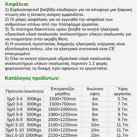
Ασφάλεια:
1)
Explosionproof βαλβίδα κλειδαριών για να αποφύγει μια ξαφνική
πτώση εάν η έκτακτη ανάγκη εμφανίζεται.
2)
Οι ράγες ασφάλειας για να εγγυηθεί την ασφάλεια των
ανθρώπων επάνω από την πλατφόρμα εργασίας.
3)
Το σύστημα διακοπτών ορίου βοηθά τα
κινητά ηλεκτρικά
υδραυλικά υλικά σκαλωσιάς ανελκυστήρων υλικών σκαλωσιάς
για
να σταματήσει στην ακριβή θέση.
4)
Η συσκευή προστασίας διαρροής ηλεκτρικής ενέργειας είναι
εξοπλισμένη επάνω, όλα τα ηλεκτρικά συστατικά είναι CE
επικυρωμένο.
5)
Όλα τα
κινητά ηλεκτρικά υδραυλικά υλικά σκαλωσιάς
ανελκυστήρων υλικών σκαλωσιάς
περνούν 1.2 φορές
φορτώνοντας τη δοκιμή πρίν αφήνουν το εργοστάσιο.
Κατάλογος προϊόντων:
Επιτραπέζιο
Ανώτατο
Ύψος
Πρότυπο
Ικανότητα
μέγεθος
ύψος
εργασίας
Sjy0.3-4
300Kgs
1500×750mm
4m
5.7m
Sjy0.3-6
300Kgs
1500×750mm
6m
7.7m
Sjy0.3-8
300Kgs
1650×1000mm
8m
9.7m
Sjy0.5-8
500Kgs
1980×1220mm
8m
9.7m
Sjy0.8-8
800Kgs
2000×1220mm
8m
9.7m
Sjy0.3-10
300Kgs
2100×1220mm
10m
11.7m
Sjy0.5-10
500Kgs
2100×1220mm
10m
11.7m
Sjy1.0-10
1000Kgs
2220×1220mm
10m
11.7m