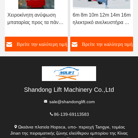
Χειροκίνητη ανύψωση
6m 8m 10m 12m 14m 16m
μπαταρίας προς τα πάνω
ηλεκτρικό ανελκυστήρα με
και προς τα κάτω με
ψαλίδι εναέρια πλατφόρμα
ψαλίδι, εναέρια
εργασίας ανδρικό
ή
Βρείτε την καλύτερη τιμή
Βρείτε την καλύτερη τιμή
πλατφόρμα εργασίας
ανελκυστήρα για πώληση
Shandong Lift Machinery Co.,Ltd
sale@shandonglift.com
86-139-69113583
Ωκεάνια πλατεία Hopsca, υπο- περιοχή Tangye, τομέας
Jinan της πειραματικής ζώνης ελεύθερου εμπορίου της Κίνας