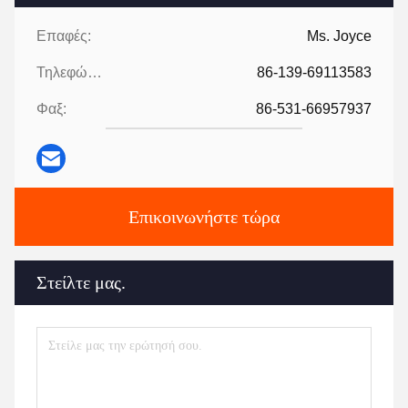
Επαφές:
Ms. Joyce
Τηλεφώνημα:
86-139-69113583
Φαξ:
86-531-66957937
Επικοινωνήστε τώρα
Στείλτε μας.