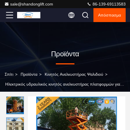
sale@shandonglift.com
86-139-69113583
Απόσπασμα
Προϊόντα
Σπίτι
>
Προϊόντα
>
Κινητός Ανελκυστήρας Ψαλιδιού
>
Ηλεκτρικός υδραυλικός κινητός ανελκυστήρας πλατφορμών για
την εναέρια συντήρηση λαμπτήρων εργασίας/διακοσμήσεων/
οδών