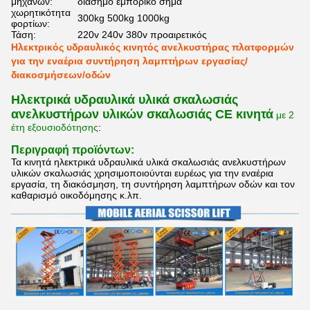
μηχανών:
διάσημο εμπορικό σήμα
χωρητικότητα
300kg 500kg 1000kg
φορτίων:
Τάση:
220v 240v 380v προαιρετικός
Ηλεκτρικός υδραυλικός κινητός ανελκυστήρας πλατφορμών
για την εναέρια συντήρηση λαμπτήρων εργασίας/
διακοσμήσεων/οδών
Ηλεκτρικά υδραυλικά υλικά σκαλωσιάς
ανελκυστήρων υλικών σκαλωσιάς
CE
κινητά
με 2
έτη εξουσιοδότησης
:
Περιγραφή προϊόντων:
Τα
κινητά ηλεκτρικά υδραυλικά υλικά σκαλωσιάς ανελκυστήρων
υλικών σκαλωσιάς
χρησιμοποιούνται ευρέως για την εναέρια
εργασία, τη διακόσμηση, τη συντήρηση λαμπτήρων οδών και τον
καθαρισμό οικοδόμησης κ.λπ.