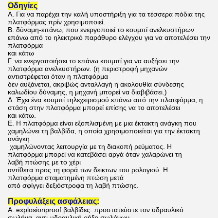
Οδηγίες
Α. Για να παρέχει την καλή υποστήριξη για τα τέσσερα πόδια της
πλατφόρμας πρίν χρησιμοποιεί.
Β. δύναμη-επάνω, που ενεργοποιεί το κουμπί ανελκυστήρων
επάνω από το ηλεκτρικό παράθυρο ελέγχου για να αποτελέσει
την
πλατφόρμα
και
κάτω
Γ. να ενεργοποιήσει το επάνω κουμπί για να αυξήσει την
πλατφόρμα ανελκυστήρων. (η περιστροφή μηχανών
αντιστρέφεται όταν η πλατφόρμα
δεν αυξάνεται, ακριβώς ανταλλαγή η ακολουθία σύνδεσης
καλωδίου δύναμης, η μηχανή μπορεί να διαβιβάσει.)
Δ. Έχει ένα κουμπί τηλεχειρισμού επάνω από την πλατφόρμα, η
στάση στην πλατφόρμα μπορεί επίσης να το αποτελέσει
και
κάτω.
Ε. Η πλατφόρμα είναι εξοπλισμένη με μια έκτακτη ανάγκη που
χαμηλώνει τη βαλβίδα, η οποία χρησιμοποιείται για την έκτακτη
ανάγκη
χαμηλώνοντας λειτουργία με τη διακοπή ρεύματος. Η
πλατφόρμα μπορεί να κατεβάσει αργά όταν χαλαρώνει τη
λαβή πτώσης με το χέρι
αντίθετα προς τη φορά των δεικτων του ρολογιού. Η
πλατφόρμα σταματημένη πτώση μετά
από σφίγγει δεξιόστροφα τη λαβή πτώσης.
Προφυλάξεις ασφάλειας:
Α. explosionproof βαλβίδες: προστατεύστε τον υδραυλικό
σωλήνα, αντι-υδραυλική ρήξη σωλήνων.