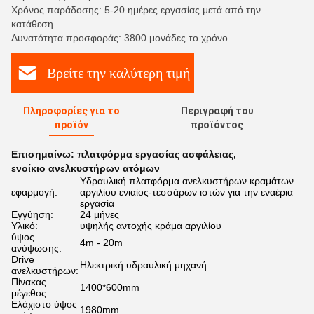
Χρόνος παράδοσης: 5-20 ημέρες εργασίας μετά από την
κατάθεση
Δυνατότητα προσφοράς: 3800 μονάδες το χρόνο
Βρείτε την καλύτερη τιμή
Πληροφορίες για το
Περιγραφή του
προϊόν
προϊόντος
Επισημαίνω:
πλατφόρμα εργασίας ασφάλειας
,
ενοίκιο ανελκυστήρων ατόμων
Υδραυλική πλατφόρμα ανελκυστήρων κραμάτων
εφαρμογή:
αργιλίου ενιαίος-τεσσάρων ιστών για την εναέρια
εργασία
Εγγύηση:
24 μήνες
Υλικό:
υψηλής αντοχής κράμα αργιλίου
ύψος
4m - 20m
ανύψωσης:
Drive
Ηλεκτρική υδραυλική μηχανή
ανελκυστήρων:
Πίνακας
1400*600mm
μέγεθος:
Ελάχιστο ύψος
1980mm