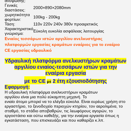
ανύψωσης:
Γενικές
2000×890×2080mm
διαστάσεις:
χωρητικότητα
100kg - 200kg
φορτίων:
Τάση:
110v 220v 240v 380v προαιρετικός
Χαρακτηριστικό
Εύκολη ευκολία ασφάλειας λειτουργίας
γνώρισμα:
Ενιαίος τεσσάρων ιστών αργιλίου ανελκυστήρας
πλατφορμών εργασίας κραμάτων εναέριος για το εναέριο
CE εργασίας υδραυλικό
Υδραυλική πλατφόρμα ανελκυστήρων κραμάτων
αργιλίου ενιαίος-τεσσάρων ιστών για την
εναέρια εργασία
με το CE
2 έτη εξουσιοδότησης
με
Εφαρμογή:
Η
υδραυλική πλατφόρμα ανελκυστήρων κραμάτων
αργιλίου
είναι μια πολύ εύκαμπτη μηχανή. Το
ενιαίο άτομο μπορεί να το ελέγξει εύκολα. Είναι ευρέως χρήση στο
εργαστήριο, το
ξενοδοχείο περιοχών
κτηρίου, τον αερολιμένα, το
σταθμό, το στάδιο
αποβαθρών, τις λεωφόρους αγορών, το
εργοστάσιο και ούτω καθεξής, για την εναέρια εργασία όπως η
εγκατάσταση, που επισκευάζει και που καθαρίζει κ.λπ.