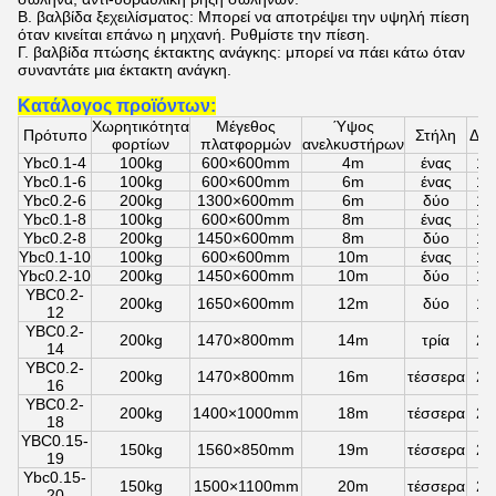
Β. βαλβίδα ξεχειλίσματος: Μπορεί να αποτρέψει την υψηλή πίεση
όταν κινείται επάνω η μηχανή. Ρυθμίστε την πίεση.
Γ. βαλβίδα πτώσης έκτακτης ανάγκης: μπορεί να πάει κάτω όταν
συναντάτε μια έκτακτη ανάγκη.
Κατάλογος προϊόντων:
Χωρητικότητα
Μέγεθος
Ύψος
Πρότυπο
Στήλη
Δύν
φορτίων
πλατφορμών
ανελκυστήρων
Ybc0.1-4
100kg
600×600mm
4m
ένας
1.
Ybc0.1-6
100kg
600×600mm
6m
ένας
1.
Ybc0.2-6
200kg
1300×600mm
6m
δύο
1.
Ybc0.1-8
100kg
600×600mm
8m
ένας
1.
Ybc0.2-8
200kg
1450×600mm
8m
δύο
1.
Ybc0.1-10
100kg
600×600mm
10m
ένας
1.
Ybc0.2-10
200kg
1450×600mm
10m
δύο
1.
YBC0.2-
200kg
1650×600mm
12m
δύο
1.
12
YBC0.2-
200kg
1470×800mm
14m
τρία
2.
14
YBC0.2-
200kg
1470×800mm
16m
τέσσερα
2.
16
YBC0.2-
200kg
1400×1000mm
18m
τέσσερα
2.
18
YBC0.15-
150kg
1560×850mm
19m
τέσσερα
2.
19
Ybc0.15-
150kg
1500×1100mm
20m
τέσσερα
2.
20