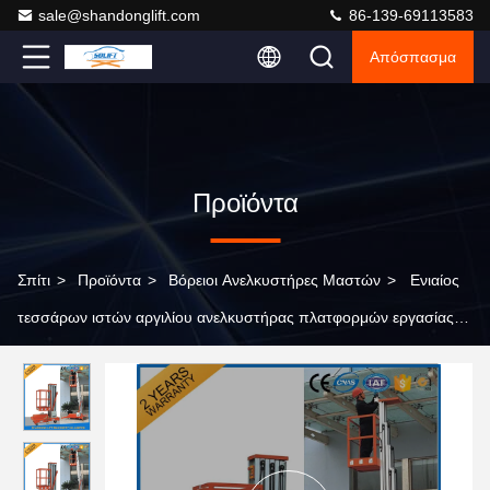
sale@shandonglift.com
86-139-69113583
Απόσπασμα
Προϊόντα
Σπίτι
>
Προϊόντα
>
Βόρειοι Ανελκυστήρες Μαστών
>
Ενιαίος
τεσσάρων ιστών αργιλίου ανελκυστήρας πλατφορμών εργασίας
κραμάτων εναέριος για το εναέριο CE εργασίας υδραυλικό