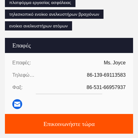
πλατφόρμα εργασίας ασφάλειας
τηλεσκοπικό ενοίκιο ανελκυστήρων βραχιόνων
ενοίκιο ανελκυστήρων ατόμων
Επαφές
Επαφές:
Ms. Joyce
Τηλεφώνημα:
86-139-69113583
Φαξ:
86-531-66957937
Επικοινωνήστε τώρα