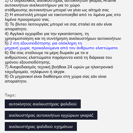
1)
Ο
υδραυλικός ανελκυστήρας αυτοκινήτων γκαράζ Rrame
αυτοκινήτων ανελκυστήρων για το χώρο
στάθμευσης αυτοκινήτων μπορεί να γίνει
ως αίτημά σας
2) Η αποστολή μπορεί να τακτοποιηθεί από το λιμένα μας στο
λιμένα προορισμού σας.
3)
Το βίντεο λειτουργίας μπορεί να σας σταλεί σε εάν είναι
απαραίτητο.
4)
Αγγλικό εγχειρίδιο για την εγκατάσταση, τη
χρησιμοποίηση και τη συντήρηση ανελκυστήρων αυτοκινήτων.
5)
2 έτη εξουσιοδότησης για ολόκληρη τη
μηχανή χωρίς προκαλούμενα από τον άνθρωπο ελαττώματα.
6)
Θα σας στείλουμε τα μέρη δωρεάν με τα α
ανθρώπινος ελαττώματα παράγοντα κατά τη διάρκεια του
χρόνου εξουσιοδότησης.
7)
Ανεφοδιασμός τεχνική βοήθεια 24 ωρών με ηλεκτρονικό
ταχυδρομείο, τηλέφωνο ή skype.
8) Οι μηχανικοί είναι διαθέσιμοι στη χώρα σας εάν είναι
απαραίτητο.
Tags:
αυτοκίνητος ανελκυστήρας ψαλιδιού
ανελκυστήρας αυτοκινήτων εγχώριων γκαράζ
ανελκυστήρας ψαλιδιού οχημάτων