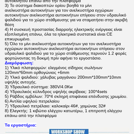
αυτοκινήτου επάνω από την πλατφόρμα
3)
Το σύστημα διακοπτών ορίου βοηθά το
μίνι
ανελκυστήρα αυτοκινήτων για τον ανελκυστήρα εγχώριων
αυτοκινήτων ανελκυστήρα αυτοκινήτων επίγειου στον υδραυλικό
ψαλιδιού για το χώρο στάθμευσης
για να σταματήσει στην ακριβή
θέση
4)
Η συσκευή προστασίας διαρροής ηλεκτρικής ενέργειας είναι
εξοπλισμένη επάνω, όλα τα ηλεκτρικά συστατικά είναι CE
επικυρωμένο.
5)
Όλο το
μίνι ανελκυστήρα αυτοκινήτων για τον ανελκυστήρα
εγχώριων αυτοκινήτων ανελκυστήρα αυτοκινήτων επίγειου στον
υδραυλικό ψαλιδιού για το χώρο στάθμευσης
περνούν 1.2 φορές
φορτώνοντας τη δοκιμή πρίν αφήνει το εργοστάσιο.
Διαμόρφωση:
1)
Υλικό πλατφορμών: ελεγμένος σίδηρος σωλήνων
120mm*60mm ορθογώνιος +6mm
2)
Υλικό ψαλιδιού: χάλυβας μαγγάνιου 200mm*100mm*10mm
υψηλής αντοχής.
3)
Υδραυλικό σύστημα: 380V/4.0Kw
4)
Υδραυλικός κύλινδρος υψηλής ακρίβειας: 100*4sets
5)
Ράβδος εμβόλων: 70*4 σκληρή επιφάνεια επένδυσης χρωμίου.
6)
Αντλία υψηλού πετρελαίου
7)
Υδραυλικό πετρέλαιο: καλοκαίρι 46#, χειμώνας 32#
8)
Ελεγκτής: 1 κιβώτιο ελέγχου κατωτέρω, 1 επιτροπή ελέγχου
επάνω από την πλατφόρμα
Τα εργαστήρια: