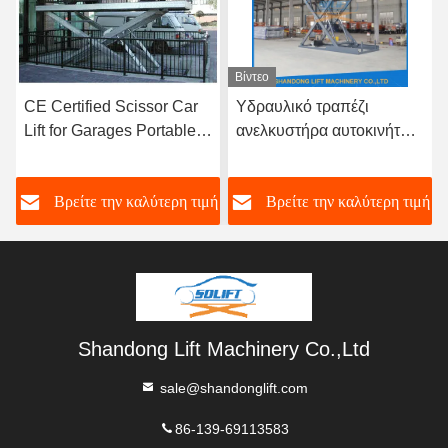
Βίντεο
CE Certified Scissor Car
Υδραυλικό τραπέζι
Lift for Garages Portable
ανελκυστήρα αυτοκινήτου
Vehicle Transport
προσαρμοσμένο σε
αίτημα Πλατφόρμα
ή
Βρείτε την καλύτερη τιμή
Βρείτε την καλύτερη τιμή
ανελκυστήρα αυτοκινήτου
ψαλίδι
Shandong Lift Machinery Co.,Ltd
sale@shandonglift.com
86-139-69113583