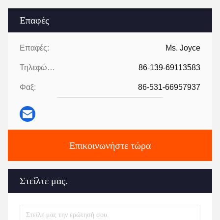
Επαφές
Επαφές:
Ms. Joyce
Τηλεφώνημα:
86-139-69113583
Φαξ:
86-531-66957937
Επικοινωνήστε τώρα
Στείλτε μας.