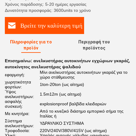
Χρόνος παράδοσης: 5-20 ημέρες εργασίας
Δυνατότητα προσφοράς: 3600units το χρόνο
Βρείτε την καλύτερη τιμή
Πληροφορίες για το
Περιγραφή του
προϊόν
προϊόντος
Επισημαίνω:
ανελκυστήρας αυτοκινήτων εγχώριων γκαράζ
,
αυτοκίνητος ανελκυστήρας ψαλιδιού
Μίνι ανελκυστήρας αυτοκινήτων γκαράζ για το
εφαρμογή:
χώρο στάθμευσης
χωρητικότητα
1ton-20ton (ως αίτημα)
φορτίων:
Ύψος
1.5m12m (ως αίτημα)
ανελκυστήρων:
ασφαλής
explosionproof βαλβίδα κλειδαριών
συσκευή:
Από το κινεζικό διάσημο εμπορικό σήμα της
Με κινητήρα:
Ιταλίας ή
Σύστημα
ΥΔΡΑΥΛΙΚΟ ΣΥΣΤΗΜΑ
ανελκυστήρων:
Τροφοδοσία:
220V/240V/380V/415V (ως αίτημα)
Υλικό:
Υψηλής αντοχής χάλυβας μαγγάνιου