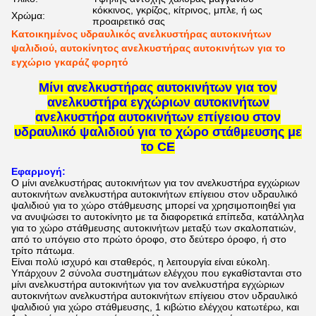
κόκκινος, γκρίζος, κίτρινος, μπλε, ή ως
Χρώμα:
προαιρετικό σας
Κατοικημένος υδραυλικός ανελκυστήρας αυτοκινήτων
ψαλιδιού, αυτοκίνητος ανελκυστήρας αυτοκινήτων για το
εγχώριο γκαράζ φορητό
Μίνι ανελκυστήρας αυτοκινήτων για τον
ανελκυστήρα εγχώριων αυτοκινήτων
ανελκυστήρα αυτοκινήτων επίγειου στον
υδραυλικό ψαλιδιού για το χώρο στάθμευσης με
το CE
Εφαρμογή:
Ο
μίνι ανελκυστήρας αυτοκινήτων για τον ανελκυστήρα εγχώριων
αυτοκινήτων ανελκυστήρα αυτοκινήτων επίγειου στον υδραυλικό
ψαλιδιού για το χώρο στάθμευσης
μπορεί να χρησιμοποιηθεί για
να ανυψώσει το αυτοκίνητο με τα διαφορετικά επίπεδα, κατάλληλα
για το χώρο στάθμευσης αυτοκινήτων μεταξύ των σκαλοπατιών,
από το υπόγειο στο πρώτο όροφο, στο δεύτερο όροφο, ή στο
τρίτο πάτωμα.
Είναι πολύ ισχυρό και σταθερός, η λειτουργία είναι εύκολη.
Υπάρχουν 2 σύνολα συστημάτων ελέγχου που εγκαθίστανται στο
μίνι ανελκυστήρα αυτοκινήτων για τον ανελκυστήρα εγχώριων
αυτοκινήτων ανελκυστήρα αυτοκινήτων επίγειου στον υδραυλικό
ψαλιδιού για χώρο στάθμευσης
, 1 κιβώτιο ελέγχου κατωτέρω, και