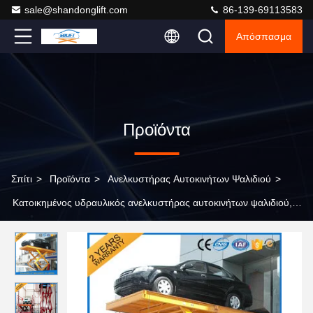
sale@shandonglift.com
86-139-69113583
Απόσπασμα
Προϊόντα
Σπίτι
>
Προϊόντα
>
Ανελκυστήρας Αυτοκινήτων Ψαλιδιού
>
Κατοικημένος υδραυλικός ανελκυστήρας αυτοκινήτων ψαλιδιού,
αυτοκίνητος ανελκυστήρας αυτοκινήτων για το εγχώριο γκαράζ
φορητό