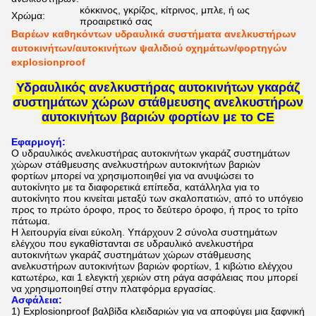
κόκκινος, γκρίζος, κίτρινος, μπλε, ή ως
Χρώμα:
προαιρετικό σας
Βαρέων καθηκόντων υδραυλικά συστήματα ανελκυστήρων
αυτοκινήτων/αυτοκινήτων ψαλιδιού οχημάτων/φορτηγών
explosionproof
Υδραυλικός ανελκυστήρας αυτοκινήτων γκαράζ
συστημάτων χώρων στάθμευσης ανελκυστήρων
αυτοκινήτων βαριών φορτίων με το CE
Εφαρμογή:
Ο
υδραυλικός ανελκυστήρας αυτοκινήτων γκαράζ συστημάτων
χώρων στάθμευσης ανελκυστήρων αυτοκινήτων βαριών
φορτίων
μπορεί να χρησιμοποιηθεί για να ανυψώσει το
αυτοκίνητο με τα διαφορετικά επίπεδα, κατάλληλα για το
αυτοκίνητο που κινείται μεταξύ των σκαλοπατιών, από το υπόγειο
προς το πρώτο όροφο, προς το δεύτερο όροφο, ή προς το τρίτο
πάτωμα.
Η λειτουργία είναι εύκολη. Υπάρχουν 2 σύνολα συστημάτων
ελέγχου που εγκαθίστανται σε
υδραυλικό ανελκυστήρα
αυτοκινήτων γκαράζ συστημάτων χώρων στάθμευσης
ανελκυστήρων αυτοκινήτων βαριών φορτίων
, 1 κιβώτιο ελέγχου
κατωτέρω, και 1 ελεγκτή χεριών στη ράγα ασφάλειας που μπορεί
να χρησιμοποιηθεί στην πλατφόρμα εργασίας.
Ασφάλεια:
1)
Explosionproof βαλβίδα κλειδαριών για να αποφύγει μια ξαφνική