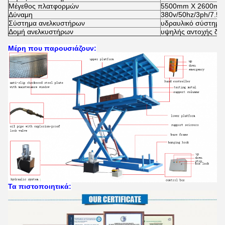
Μέγεθος πλατφορμών
5500mm X 2600m
Δύναμη
380v/50hz/3ph/7.5k
Σύστημα ανελκυστήρων
υδραυλικό σύστημα
Δομή ανελκυστήρων
υψηλής αντοχής δο
Μέρη που παρουσιάζουν:
Τα πιστοποιητικά: