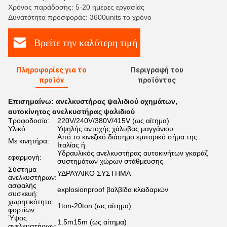
Χρόνος παράδοσης: 5-20 ημέρες εργασίας
Δυνατότητα προσφοράς: 3600units το χρόνο
Βρείτε την καλύτερη τιμή
Πληροφορίες για το
Περιγραφή του
προϊόν
προϊόντος
Επισημαίνω:
ανελκυστήρας ψαλιδιού οχημάτων
,
αυτοκίνητος ανελκυστήρας ψαλιδιού
Τροφοδοσία:
220V/240V/380V/415V (ως αίτημα)
Υλικό:
Υψηλής αντοχής χάλυβας μαγγάνιου
Από το κινεζικό διάσημο εμπορικό σήμα της
Με κινητήρα:
Ιταλίας ή
Υδραυλικός ανελκυστήρας αυτοκινήτων γκαράζ
εφαρμογή:
συστημάτων χώρων στάθμευσης
Σύστημα
ΥΔΡΑΥΛΙΚΟ ΣΥΣΤΗΜΑ
ανελκυστήρων:
ασφαλής
explosionproof βαλβίδα κλειδαριών
συσκευή:
χωρητικότητα
1ton-20ton (ως αίτημα)
φορτίων:
Ύψος
1.5m15m (ως αίτημα)
ανελκυστήρων: