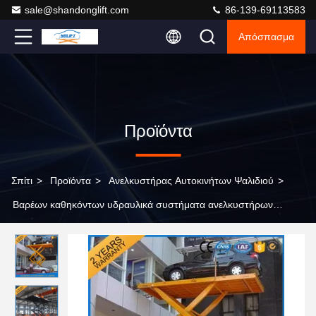
sale@shandonglift.com
86-139-69113583
Απόσπασμα
Προϊόντα
Σπίτι
>
Προϊόντα
>
Ανελκυστήρας Αυτοκινήτων Ψαλιδιού
>
Βαρέων καθηκόντων υδραυλικά συστήματα ανελκυστήρων
αυτοκινήτων/αυτοκινήτων ψαλιδιού οχημάτων/φορτηγών
explosionproof