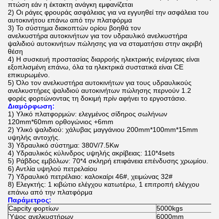
πτώση εάν η έκτακτη ανάγκη εμφανίζεται
2)
Οι ράγες φρουράς ασφάλειας για να εγγυηθεί την ασφάλεια του
αυτοκινήτου επάνω από την πλατφόρμα
3)
Το σύστημα διακοπτών ορίου βοηθά τον
ανελκυστήρα αυτοκινήτων για τον υδραυλικό ανελκυστήρα
ψαλιδιού αυτοκινήτων πώλησης
για να σταματήσει στην ακριβή
θέση
4)
Η συσκευή προστασίας διαρροής ηλεκτρικής ενέργειας είναι
εξοπλισμένη επάνω, όλα τα ηλεκτρικά συστατικά είναι CE
επικυρωμένο.
5)
Όλο τον
ανελκυστήρα αυτοκινήτων για τους υδραυλικούς
ανελκυστήρες ψαλιδιού αυτοκινήτων πώλησης
περνούν 1.2
φορές φορτώνοντας τη δοκιμή πρίν αφήνει το εργοστάσιο.
Διαμόρφωση:
1)
Υλικό πλατφορμών: ελεγμένος σίδηρος σωλήνων
120mm*60mm ορθογώνιος +6mm
2)
Υλικό ψαλιδιού: χάλυβας μαγγάνιου 200mm*100mm*15mm
υψηλής αντοχής.
3)
Υδραυλικό σύστημα: 380V/7.5Kw
4)
Υδραυλικός κύλινδρος υψηλής ακρίβειας: 110*4sets
5)
Ράβδος εμβόλων: 70*4 σκληρή επιφάνεια επένδυσης χρωμίου.
6)
Αντλία υψηλού πετρελαίου
7)
Υδραυλικό πετρέλαιο: καλοκαίρι 46#, χειμώνας 32#
8)
Ελεγκτής: 1 κιβώτιο ελέγχου κατωτέρω, 1 επιτροπή ελέγχου
επάνω από την πλατφόρμα
Παράμετρος:
Capcity φορτίων
5000kgs
Ύψος ανελκυστήρων
6000mm