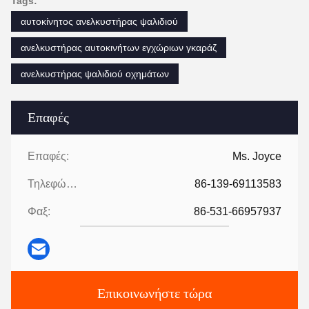
Tags:
αυτοκίνητος ανελκυστήρας ψαλιδιού
ανελκυστήρας αυτοκινήτων εγχώριων γκαράζ
ανελκυστήρας ψαλιδιού οχημάτων
Επαφές
Επαφές:
Ms. Joyce
Τηλεφώνημα:
86-139-69113583
Φαξ:
86-531-66957937
Επικοινωνήστε τώρα