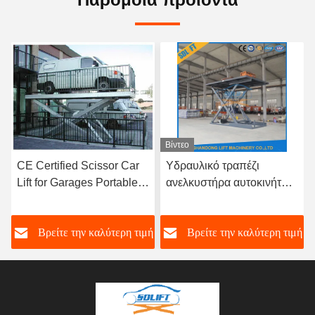
Βίντεο
CE Certified Scissor Car
Υδραυλικό τραπέζι
Lift for Garages Portable
ανελκυστήρα αυτοκινήτου
Vehicle Transport
προσαρμοσμένο σε
αίτημα Πλατφόρμα
ή
Βρείτε την καλύτερη τιμή
Βρείτε την καλύτερη τιμή
ανελκυστήρα αυτοκινήτου
ψαλίδι