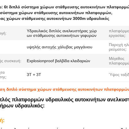
ω:
6t διπλό σύστημα χώρων στάθμευσης αυτοκινήτων πλατφορμ
ό σύστημα χώρων στάθμευσης αυτοκινήτων πλατφορμών
,
ας χώρων στάθμευσης αυτοκινήτων 3000m υδραυλικός
Υδραυλικός διπλός ανελκυστήρας χώρ
πλατφόρμ
γή:
ων στάθμευσης αυτοκινήτων γεφυρών
εργασίας:
Παροχή ηλ
υψηλής αντοχής χάλυβας μαγγάνιου
ρεύματος:
Μέγεθος
ς συσκευή:
Explosionproof βαλβίδα κλειδαριών
πλατφορμώ
ητα
3T + 3T
Ύψος ταξιδ
σης:
ηση διπλό σύστημα χώρων στάθμευσης αυτοκινήτων πλατφορμών
πλός πλατφορμών υδραυλικός αυτοκινήτων ανελκυσ
ήρων υδραυλικός
:
ή: