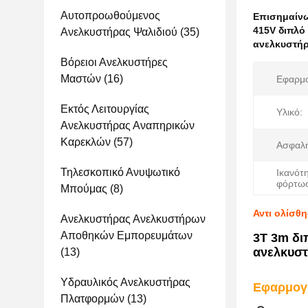
Αυτοπροωθούμενος
Επισημαίν
415V διπλ
Ανελκυστήρας Ψαλιδιού
(35)
ανελκυστήρ
Βόρειοι Ανελκυστήρες
Μαστών
(16)
Εφαρμο
Εκτός Λειτουργίας
Υλικό:
Ανελκυστήρας Αναπηρικών
Καρεκλών
(57)
Ασφαλή
Τηλεσκοπικό Ανυψωτικό
Ικανότ
φόρτω
Μπούμας
(8)
Αντι ολίσθ
Ανελκυστήρας Ανελκυστήρων
Αποθηκών Εμπορευμάτων
3T 3m
δι
ανελκυστ
(13)
Υδραυλικός Ανελκυστήρας
Εφαρμογ
Πλατφορμών
(13)