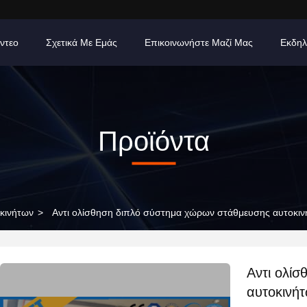
ίντεο
Σχετικά Με Εμάς
Επικοινωνήστε Μαζί Μας
Εκδηλ
Προϊόντα
κινήτων
>
Αντι ολίσθηση διπλό σύστημα χώρων στάθμευσης αυτοκι
Αντι ολί
αυτοκινή