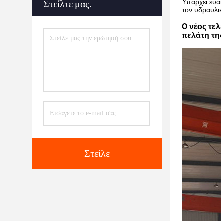
Υπάρχει ευα
Στείλτε μας.
τον
υδραυλι
Ο νέος τε
πελάτη τη
Στείλε