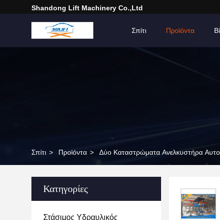
Shandong Lift Machinery Co.,Ltd
Σπίτι
Προϊόντα
Β
Σπίτι
>
Προϊόντα
>
Δύο Καταστρώματα Ανελκυστήρα Αυτο
Κατηγορίες
Στάσιμος Υδραυλικός