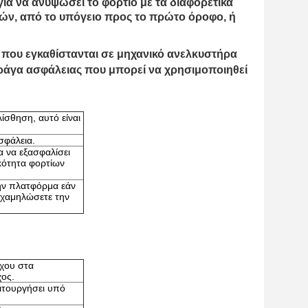
ια να ανυψώσει το φορτίο με τα διαφορετικά
τιών, από το υπόγειο προς το πρώτο όροφο, ή
 που εγκαθίστανται σε μηχανικό ανελκυστήρα
η ράγα ασφάλειας που μπορεί να χρησιμοποιηθεί
ίσθηση, αυτό είναι
σφάλεια.
 να εξασφαλίσει
κότητα φορτίων
την πλατφόρμα εάν
α χαμηλώσετε την
γχου στα
χος.
ιτουργήσει υπό