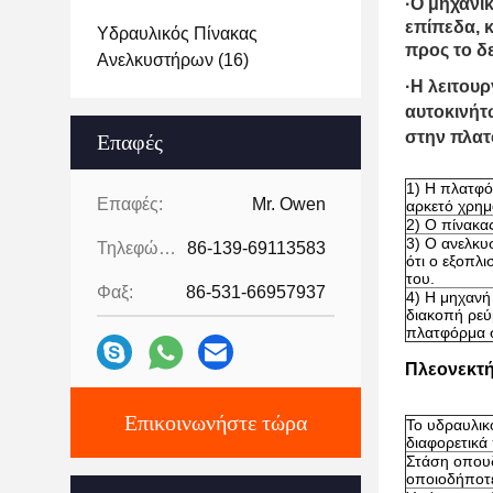
·Ο μηχανι
επίπεδα, 
Υδραυλικός Πίνακας
προς το δ
Ανελκυστήρων
(16)
·Η λειτου
αυτοκινήτ
στην πλατ
Επαφές
1) Η πλατφόρ
Επαφές:
Mr. Owen
αρκετό χρημα
2) Ο πίνακας
3) Ο ανελκυ
Τηλεφώνημα:
86-139-69113583
ότι ο εξοπλ
του.
Φαξ:
86-531-66957937
4) Η μηχανή
διακοπή ρεύ
πλατφόρμα σ
Πλεονεκτή
Επικοινωνήστε τώρα
Το υδραυλικ
διαφορετικά
Στάση οπουδ
οποιοδήποτε