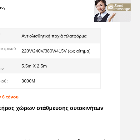
ών
,
α
Αντιολισθητική παχιά πλατφόρμα
εκτρικού
220V/240V/380V/415V (ως αίτημα)
5.5m X 2.5m
ν::
ιού:
3000M
 6 τόνου
τήρας χώρων στάθμευσης αυτοκινήτων