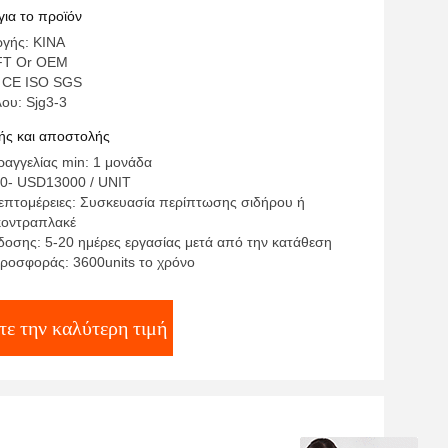
για το προϊόν
γής: ΚΙΝΑ
FT Or OEM
: CE ISO SGS
ου: Sjg3-3
ς και αποστολής
αγγελίας min: 1 μονάδα
0- USD13000 / UNIT
επτομέρειες: Συσκευασία περίπτωσης σιδήρου ή
κοντραπλακέ
οσης: 5-20 ημέρες εργασίας μετά από την κατάθεση
ροσφοράς: 3600units το χρόνο
τε την καλύτερη τιμή