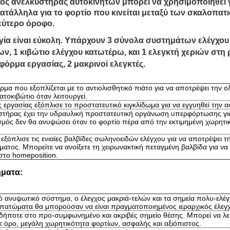
κός ανελκυστήρας αυτοκινήτων μπορεί να χρησιμοποιηθεί γ
κατάλληλα για το φορτίο που κινείται μεταξύ των σκαλοπα
εύτερο όροφο.
ργία είναι εύκολη. Υπάρχουν 3 σύνολα συστημάτων ελέγχου
ων, 1 κιβώτιο ελέγχου κατωτέρω, και 1 ελεγκτή χεριών στ
φόρμα εργασίας, 2 μακρινοί ελεγκτές.
μα που εξοπλίζεται με το αντιολισθητικό πιάτο για να αποτρέψει την ολ
τοκιβώτιο όταν λειτουργεί.
 εργασίας εξόπλισε το προστατευτικό κιγκλίδωμα για να εγγυηθεί την α
στήρας έχει την υδραυλική προστατευτική οργάνωση υπερφόρτωσης για
ισμός δεν θα ανυψώσει όταν το φορτίο πέρα από την εκτιμημένη χωρητι
 εξόπλισε τις ενιαίες βαλβίδες σωληνοειδών ελέγχου για να αποτρέψει 
ματος. Μπορείτε να ανοίξετε τη χειρωνακτική πεταγμένη βαλβίδα για ν
το homeposition.
ματα:
ό ανυψωτικό σύστημα, ο έλεγχος μακριά-τελών και τα σημεία πολυ-ελέ
 πατώματα θα μπορούσαν να είναι πραγματοποιημένος ιεραρχικός έλεγ
ήποτε στο προ-συμφωνημένο και ακριβές σημείο θέσης. Μπορεί να λε
 όρο, μεγάλη χωρητικότητα φορτίων, ασφαλής και αξιόπιστος.