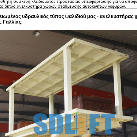
ίσθητη συσκευή κλειδώματος προστασίας υπερφόρτωσης για να αποφύγ
κό διπλό ανελκυστήρα χώρων στάθμευσης αυτοκινήτων γεφυρών
.
λειωμένος
υδραυλικός τύπος ψαλιδιού
μας
- ανελκυστήρας 
ς Γαλλίας
: