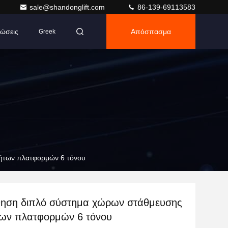
sale@shandonglift.com
86-139-69113583
ώσεις
Απόσπασμα
Greek
νήτων πλατφορμών 6 τόνου
σθηση διπλό σύστημα χώρων στάθμευσης
των πλατφορμών 6 τόνου