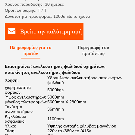
Χρόνος παράδοσης: 30 ημέρες
Όροι πληρωμής: T / T
Δυνατότητα προσφοράς: 1200units το χρόνο
Βρείτε την καλύτερη τιμή
Πληροφορίες για το
Περιγραφή του
προϊόν
προϊόντος
Επισημαίνω:
ανελκυστήρας ψαλιδιού οχημάτων
,
αυτοκίνητος ανελκυστήρας ψαλιδιού
Υδραυλικός ανελκυστήρας αυτοκινήτων
Χρήση:
ψαλιδιού
χωρητικότητα
5000kgs
φορτίων:
Ύψος ανελκυστήρων:
5000mm
μέγεθος πλατφορμών:
5600mm X 2800mm
Ταχύτητα
36m/min
ανελκυστήρων:
Κιγκλίδωμα
1100mm
ασφάλειας:
Υλικό:
Υψηλής αντοχής χάλυβας μαγγάνιου
Τάση:
220v το /380v το /415v