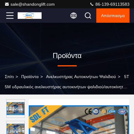
sale@shandonglift.com
86-139-69113583
Απόσπασμα
Προϊόντα
Σπίτι
>
Προϊόντα
>
Ανελκυστήρας Αυτοκινήτων Ψαλιδιού
>
5T
5M υδραυλικός ανελκυστήρας αυτοκινήτων ψαλιδιού/αυτοκίνητοι
ανελκυστήρες οχημάτων για το εγχώριο γκαράζ