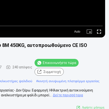
Auto
Picture-
Fullscre
in-
Picture
ύ 8M 450KG, αυτοπροωθούμενο CE ISO
Επικοινωνήστε τώρα
7
240 απόψεις
Συμμετοχή
ελκυστήρες ψαλιδιού
#
κινητή ανυψωμένη πλατφόρμα εργασίας
ργασίας- Δεν ξέρω. Εφαρμογή: ΗΗλεκτρική αυτοκινούμενη
ανελκυστήρα με ψαλίδι μπορεί...
Δείτε περισσότερα
Αφήστε μήνυμα.