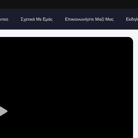
ίντεο
Σχετικά Με Εμάς
Επικοινωνήστε Μαζί Μας
Εκδηλ
Play
Video