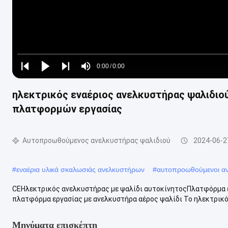
Loaded
:
0%
0:00
/
0:00
Play
Play
Play
Mute
Current
Duration
next
next
ηλεκτρικός εναέριος ανελκυστήρας ψαλιδιο
Time
πλατφορμών εργασίας
Αυτοπροωθούμενος ανελκυστήρας ψαλιδιού
2024-06-2
#
εναέρια υλικά σκαλωσιάς ανελκυστήρων
#
αυτοπροωθούμενοι αν
CEΗλεκτρικός ανελκυστήρας με ψαλίδι αυτοκίνητοςΠλατφόρμα ε
πλατφόρμα εργασίας με ανελκυστήρα αέρος ψαλίδι Το ηλεκτρικό 
Μηνύματα επισκέπτη