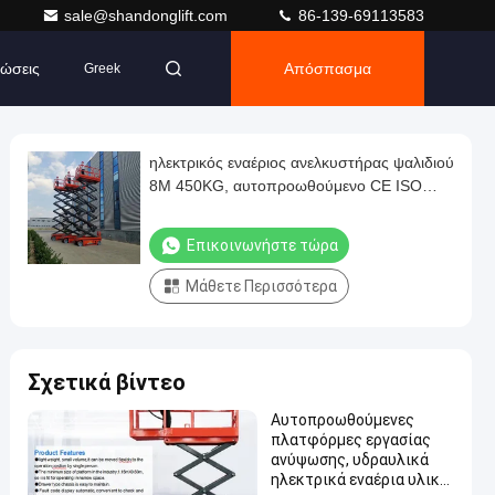
sale@shandonglift.com
86-139-69113583
ώσεις
Απόσπασμα
Greek
ηλεκτρικός εναέριος ανελκυστήρας ψαλιδιού
8M 450KG, αυτοπροωθούμενο CE ISO
πλατφορμών εργασίας
Επικοινωνήστε τώρα
Μάθετε Περισσότερα
Σχετικά βίντεο
Αυτοπροωθούμενες
πλατφόρμες εργασίας
ανύψωσης, υδραυλικά
ηλεκτρικά εναέρια υλικά