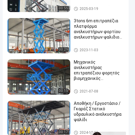
χειρισμό φορτίου
Στάσιμος υδραυλικός ανελκ
00:55
2025-03-19
υστήρας ψαλιδιού
3tons 6m επιτραπέζια
πλατφόρμα
ανελκυστήρων φορτίου
ανελκυστήρων ψαλιδιού
αποθηκών
εμπορευμάτων στάσιμη
Στάσιμος υδραυλικός ανελκ
00:29
2023-11-03
υδραυλική
υστήρας ψαλιδιού
Μηχανικός
ανελκυστήρας
επιτραπέζιου φορητός
βιομηχανικός
υδραυλικός ψαλιδιού
ανελκυστήρων ψαλιδιού
Στάσιμος υδραυλικός ανελκ
00:15
2021-07-08
με το CE
υστήρας ψαλιδιού
Αποθήκη / Εργοστάσιο /
Γκαράζ Στατικό
υδραυλικό ανελκυστήρα
ψαλίδι
Στάσιμος υδραυλικός ανελκ
00:17
2024-12-23