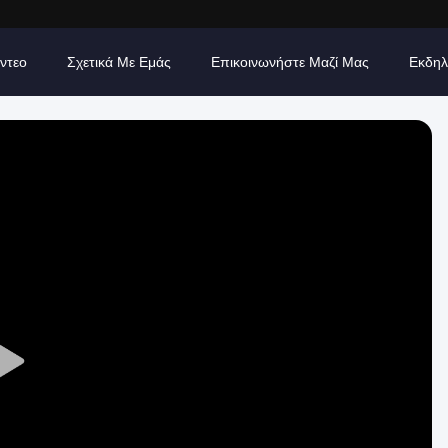
ίντεο
Σχετικά Με Εμάς
Επικοινωνήστε Μαζί Μας
Εκδηλ
Play
Video