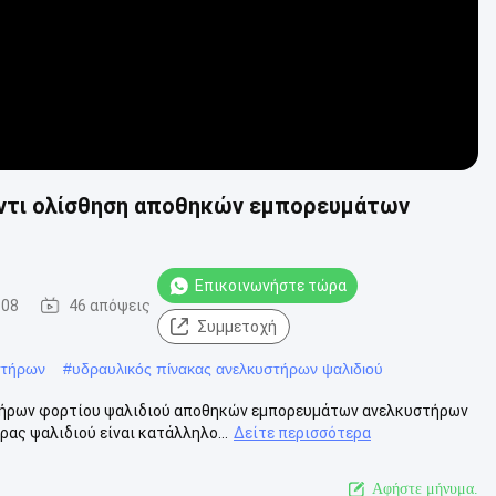
αντι ολίσθηση αποθηκών εμπορευμάτων
Επικοινωνήστε τώρα
-08
46 απόψεις
Συμμετοχή
στήρων
#
υδραυλικός πίνακας ανελκυστήρων ψαλιδιού
ήρων φορτίου ψαλιδιού αποθηκών εμπορευμάτων ανελκυστήρων
ας ψαλιδιού είναι κατάλληλο...
Δείτε περισσότερα
Αφήστε μήνυμα.