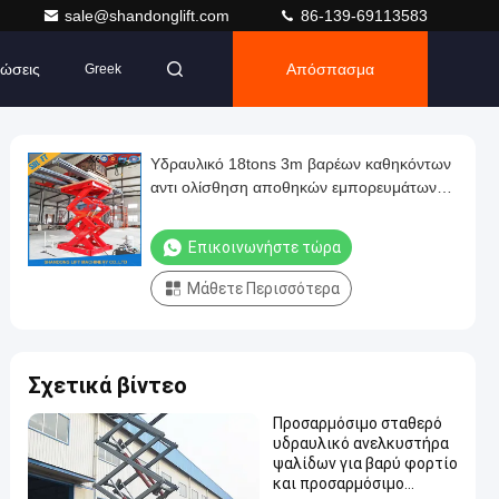
sale@shandonglift.com
86-139-69113583
ώσεις
Απόσπασμα
Greek
Υδραυλικό 18tons 3m βαρέων καθηκόντων
αντι ολίσθηση αποθηκών εμπορευμάτων
ανελκυστήρων φορτίου ψαλιδιού
Επικοινωνήστε τώρα
Μάθετε Περισσότερα
Σχετικά βίντεο
Προσαρμόσιμο σταθερό
υδραυλικό ανελκυστήρα
ψαλίδων για βαρύ φορτίο
και προσαρμόσιμο