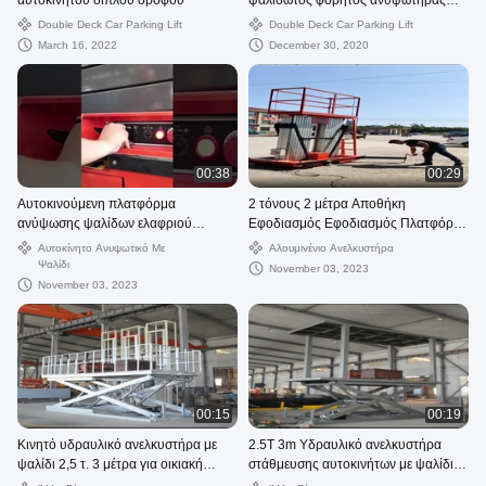
αυτοκινήτου διπλού ορόφου
ψαλιδωτός φορητός ανυψωτήρας
αυτοκινήτων για γκαράζ σπιτιών
Double Deck Car Parking Lift
Double Deck Car Parking Lift
March 16, 2022
December 30, 2020
00:38
00:29
Αυτοκινούμενη πλατφόρμα
2 τόνους 2 μέτρα Αποθήκη
ανύψωσης ψαλίδων ελαφριού
Εφοδιασμός Εφοδιασμός Πλατφόρμα
φορτίου με σύστημα διάγνωσης
Σταθερό υδραυλικό ανελκυστήρα
Αυτοκίνητο Ανυψωτικό Με
Αλουμινένιο Ανελκυστήρα
σφαλμάτων
ψαλίδων
Ψαλίδι
November 03, 2023
November 03, 2023
00:15
00:19
Κινητό υδραυλικό ανελκυστήρα με
2.5T 3m Υδραυλικό ανελκυστήρα
ψαλίδι 2,5 τ. 3 μέτρα για οικιακή
στάθμευσης αυτοκινήτων με ψαλίδι
χρήση
διπλό κατάστρωμα ανελκυστήρα