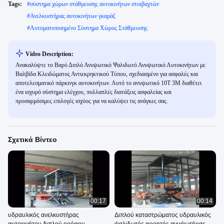
Tags:
#
σύστημα χώρων στάθμευσης αυτοκινήτων στοιβαχτών
#
Ανελκυστήρας αυτοκινήτων γκαράζ
#
Αυτοματοποιημένο Σύστημα Χώρος Στάθμευσης
Video Description:
Ανακαλύψτε το Βαρύ Διπλό Ανυψωτικό Ψαλιδωτό Ανυψωτικό Αυτοκινήτων με
Βαλβίδα Κλειδώματος Αντιεκρηκτικού Τύπου, σχεδιασμένο για ασφαλές και
αποτελεσματικό πάρκινγκ αυτοκινήτων. Αυτό το ανυψωτικό 10T 3M διαθέτει
ένα ισχυρό σύστημα ελέγχου, πολλαπλές διατάξεις ασφαλείας και
προσαρμόσιμες επιλογές ισχύος για να καλύψει τις ανάγκες σας.
Σχετικά Βίντεο
00:17
00:14
υδραυλικός ανελκυστήρας
Διπλού καταστρώματος υδραυλικός